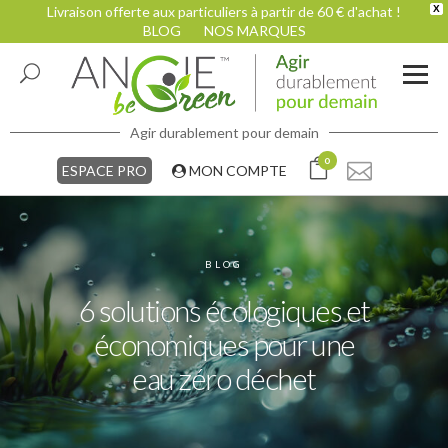
Livraison offerte aux particuliers à partir de 60 € d'achat !
X
BLOG
NOS MARQUES
Agir durablement pour demain
0
ESPACE PRO
MON COMPTE
BLOG
6 solutions écologiques et
économiques pour une
eau zéro déchet