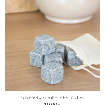
9,90 €
à
23,90 €
Lot de 6 Glaçons en Pierre Réutilisables
10,00
€