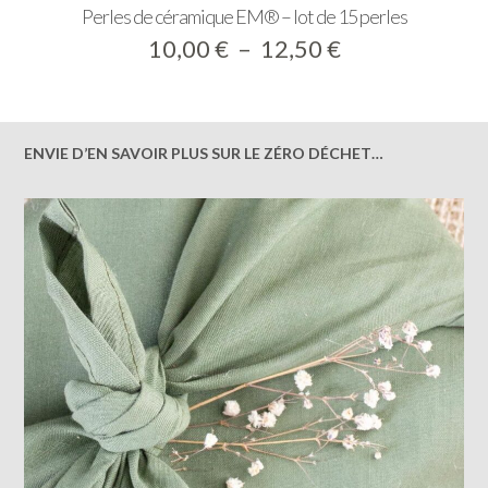
Perles de céramique EM® – lot de 15 perles
Plage
10,00
€
–
12,50
€
de
prix :
10,00 €
à
ENVIE D’EN SAVOIR PLUS SUR LE ZÉRO DÉCHET…
12,50 €