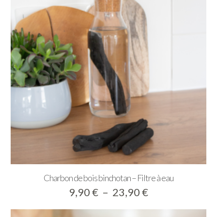
Charbon de bois binchotan – Filtre à eau
Plage
9,90
€
–
23,90
€
de
prix :