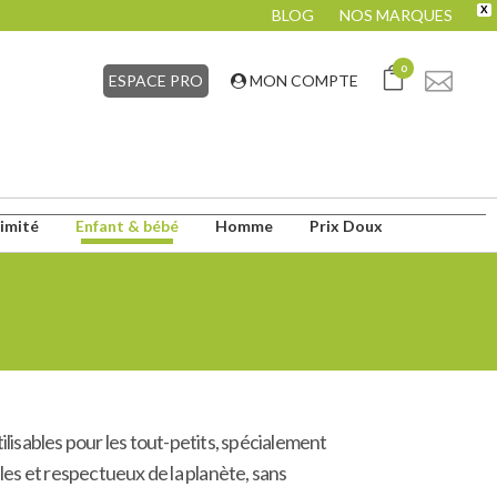
X
BLOG
NOS MARQUES
0
ESPACE PRO
MON COMPTE
timité
Enfant & bébé
Homme
Prix Doux
lisables pour les tout-petits, spécialement
les et respectueux de la planète, sans