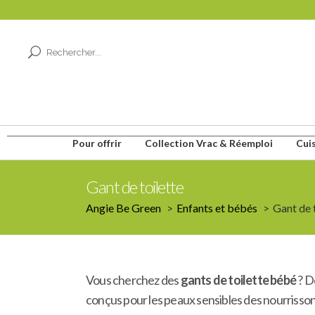
Pour offrir
Collection Vrac & Réemploi
Cui
Gant de toilette
Angie Be Green
Enfants et bébés
Gant de 
Vous cherchez des
gants de toilette bébé
? D
conçus pour les peaux sensibles des nourrisson