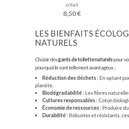
enfant
8,50
€
LES BIENFAITS ÉCOLO
NATURELS
Choisir des
gants de toilette naturels
pour vot
pourquoi ils sont tellement avantageux :
Réduction des déchets
: En optant pou
planète.
Biodégradabilité
: Les fibres naturel
Cultures responsables
: Coton biolog
Économie de ressources
: Produire du
Durabilité
: Robustes et résistants, c