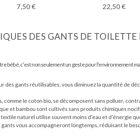
7,50
€
22,50
€
GIQUES DES GANTS DE TOILETTE
re bébé, c’est non seulement un geste pour l’environnement mais 
r des gants réutilisables, vous diminuez la quantité de déc
les, comme le coton bio, se décomposent sans polluer, cont
ique et bambou sont cultivés sans produits chimiques noci
 textile naturel utilise souvent moins d’eau et d’énergie qu
es gants vous accompagneront longtemps, réduisant le be