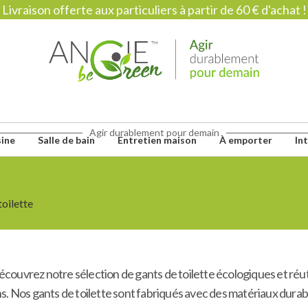
Livraison offerte aux particuliers à partir de 60 € d'achat !
Agir durablement pour demain
sine
Salle de bain
Entretien maison
À emporter
In
toilette
écouvrez notre sélection de gants de toilette écologiques et réuti
s. Nos gants de toilette sont fabriqués avec des matériaux durab