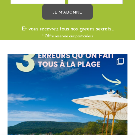
En choisissant ces
cotons-tiges réutilisables
, vous contribuez
activement à un avenir plus sain pour notre planète tout en maintenant
une
hygiène impeccable
. Chaque petit geste compte, et en optant pour
des produits durables, vous réduisez votre empreinte écologique et
Et vous recevrez tous nos greens secrets...
participez à la protection de notre environnement. Ces cotons-tiges
* Offre réservée aux particuliers
réutilisables sont conçus pour durer, permettant de minimiser les déchets
plastiques et de réduire la demande en ressources naturelles nécessaires
à la production de produits jetables.
De plus, ils sont pratiques et faciles à intégrer dans votre routine
quotidienne. Après chaque utilisation, il suffit de les laver avec de l’eau et
du savon pour qu’ils soient prêts à être réutilisés, encore et encore.
DÉCOUVREZ NOTRE LARGE GAMME
AUTOUR DE L’UNIVERS SALLE DE
BAIN ZÉRO DÉCHET
Nous proposons une large sélection de produits écologiques dans
l’univers de la
salle de bain zéro déchet
: