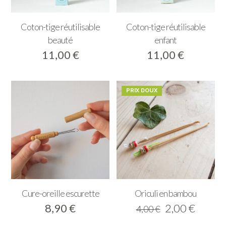
Coton-tige réutilisable
Coton-tige réutilisable
beauté
enfant
11,00
€
11,00
€
PRIX DOUX
Cure-oreille escurette
Oriculi en bambou
Le
Le
8,90
€
2,00
€
4,00
€
prix
prix