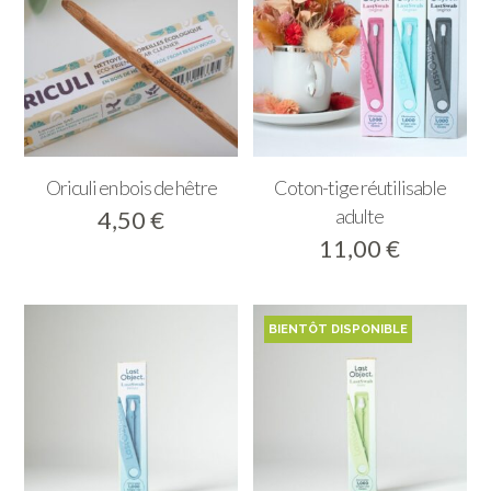
Oriculi en bois de hêtre
Coton-tige réutilisable
adulte
4,50
€
11,00
€