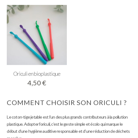
initial
actuel
était :
est :
4,00 €.
2,00 €
Oriculi en bioplastique
4,50
€
COMMENT CHOISIR SON ORICULI ?
Le coton-tige jetable est l’un des plus grands contributeurs à la pollution
plastique. Adopter l’oriculi, c’est le geste simple et écolo qui marque le
début d’une hygiène auditive responsable et d’une réduction de déchets