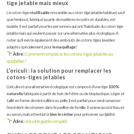
tige jetable mais mieux
Le coton-tige
réutilisable
ressemble au coton-tige jetable habituel, sauf
que l’embout, fabriqué à partir de matières recyclés et durables, est
lavable. Il est parfait pour les personnes qui ont l’habitude du coton-tige
jetable mais qui veulent passer sur une alternative plus écologique. A
noter qu’il existe également des embouts de cotons tiges lavables
adaptés spécialement pour
le maquillage
!
À lire :
Comment remplacer les cotons-tiges jetables au
quotidien ?
L’oriculi : la solution pour remplacer les
cotons-tiges jetables
L’oriculi est une alternative écologique est composé d’une tige
100 %
naturelle
fabriquée à partir de bois de hêtre ou de bioplastique. Léger et
taillé en forme de mini cuillère ou pelle, il est parfait pour venir ramasser
l’excédent de cérumen dans le pavillon de l’oreille. Il se lave aussi à l’eau et
au savon, mais attention à
bien le sécher
pour préserver sa rigidité.
À lire :
oriculi le guide complet