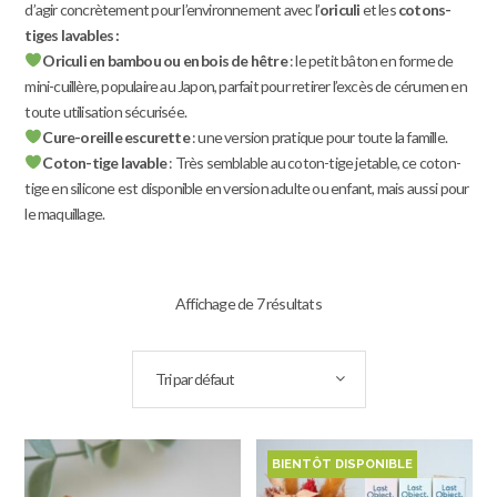
d’agir concrètement pour l’environnement avec l’
oriculi
et les
cotons-
tiges lavables :
Oriculi en bambou ou en bois de hêtre
: le petit bâton en forme de
mini-cuillère, populaire au Japon, parfait pour retirer l’excès de cérumen en
toute utilisation sécurisée.
Cure-oreille escurette
: une version pratique pour toute la famille.
Coton-tige lavable
: Très semblable au coton-tige jetable, ce coton-
tige en silicone est disponible en version adulte ou enfant, mais aussi pour
le maquillage.
Affichage de 7 résultats
Tri par défaut