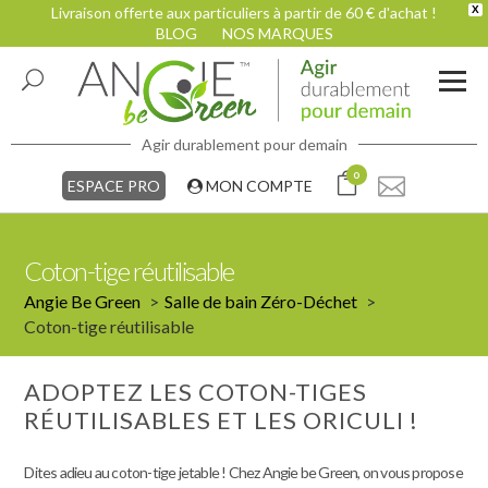
Livraison offerte aux particuliers à partir de 60 € d'achat !
X
BLOG
NOS MARQUES
Agir durablement pour demain
0
ESPACE PRO
MON COMPTE
Coton-tige réutilisable
Angie Be Green
Salle de bain Zéro-Déchet
Coton-tige réutilisable
ADOPTEZ LES COTON-TIGES
RÉUTILISABLES ET LES ORICULI !
Dites adieu au coton-tige jetable ! Chez Angie be Green, on vous propose