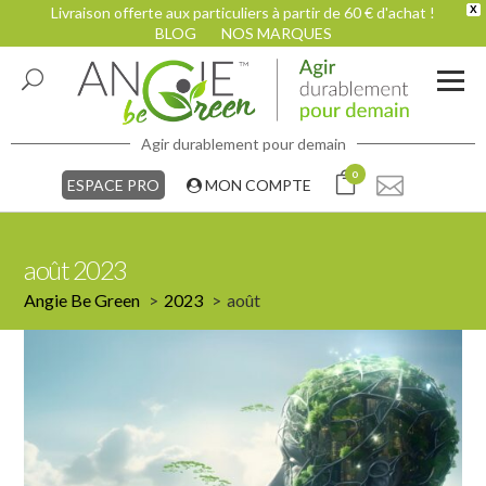
Livraison offerte aux particuliers à partir de 60 € d'achat !
X
BLOG
NOS MARQUES
Agir durablement pour demain
0
ESPACE PRO
MON COMPTE
août 2023
Angie Be Green
2023
août