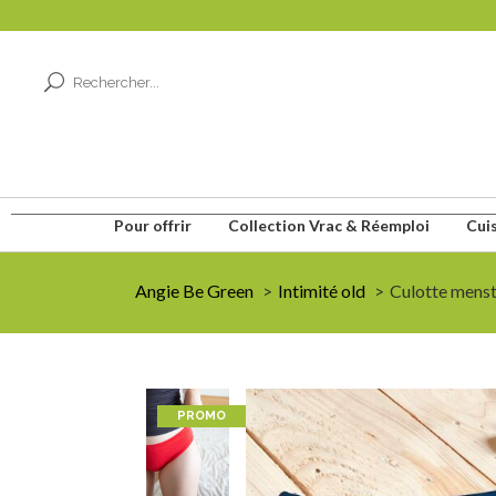
Pour offrir
Collection Vrac & Réemploi
Cui
Angie Be Green
Intimité old
Culotte menst
PROMO