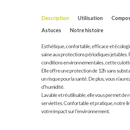
Description
Utilisation
Compos
Astuces
Notre histoire
Esthétique, confortable, efficace et écologi
saine aux protections périodiques jetables.
conditions environnementales, cette culot
Elle offre une protection de 12h sans subst
un risque pour la santé. De plus, vous n’aur
d’humidité.
Lavable et réutilisable, elle vous permet de
serviettes. Confortable et pratique, notre l
votre impact sur l’environnement.