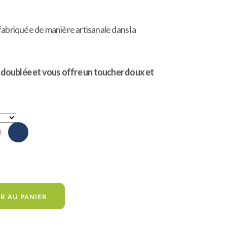
sur 5
basé sur
RIX
notation
fabriquée de manière artisanale dans la
client
CTUEL
ST :
si doublée et vous offre un toucher doux et
5,00 €.
R AU PANIER