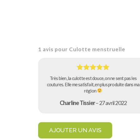
1 avis pour
Culotte menstruelle
Note
5
sur
Très bien, la culotte est douce, on ne sent pas les
5
coutures. Elle me satisfait, en plus produite dans ma
région
Charline Tissier
–
27 avril 2022
AJOUTER UN AVIS