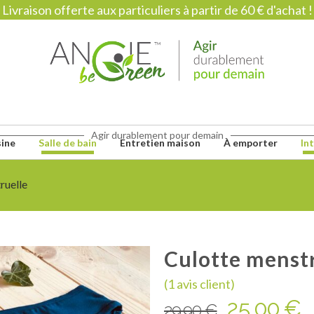
Livraison offerte aux particuliers à partir de 60 € d'achat !
Agir durablement pour demain
sine
Salle de bain
Entretien maison
À emporter
In
ruelle
Culotte menst
(
1
avis client)
LE
L
25,00
€
29,90
€