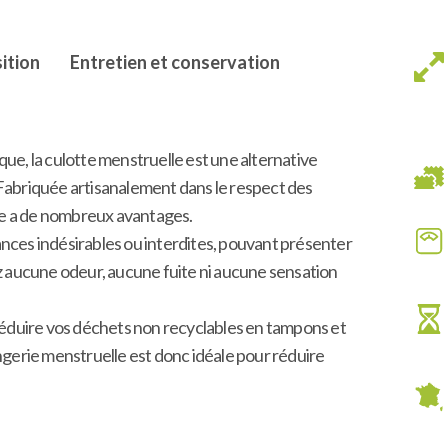
ition
Entretien et conservation
que, la culotte menstruelle est une alternative
 Fabriquée artisanalement dans le respect des
te a de nombreux avantages.
ances indésirables ou interdites, pouvant présenter
ez aucune odeur, aucune fuite ni aucune sensation
 réduire vos déchets non recyclables en tampons et
ingerie menstruelle est donc idéale pour réduire