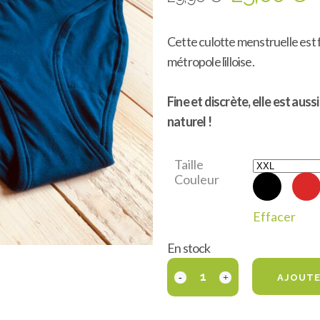
PRIX
P
Cette culotte menstruelle est 
INITIAL
A
métropole lilloise.
ÉTAIT :
E
Fine et discrète, elle est aus
29,90 €.
2
naturel !
Taille
Couleur
Effacer
En stock
AJOUTE