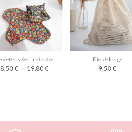
rviette hygiénique lavable
Filet de lavage
Plage
8,50
€
–
19,80
€
9,50
€
de
prix :
8,50 €
à
19,80 €