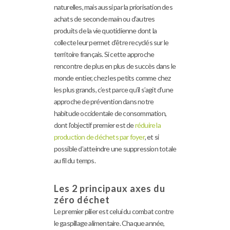
naturelles, mais aussi par la priorisation des
achats de seconde main ou d’autres
produits de la vie quotidienne dont la
collecte leur permet d’être recyclés sur le
territoire français. Si cette approche
rencontre de plus en plus de succès dans le
monde entier, chez les petits comme chez
les plus grands, c’est parce qu’il s’agit d’une
approche de prévention dans notre
habitude occidentale de consommation,
dont l’objectif premier est de
réduire la
production de déchets par foyer
, et si
possible d’atteindre une suppression totale
au fil du temps.
Les 2 principaux axes du
zéro déchet
Le premier pilier est celui du combat contre
le gaspillage alimentaire. Chaque année,