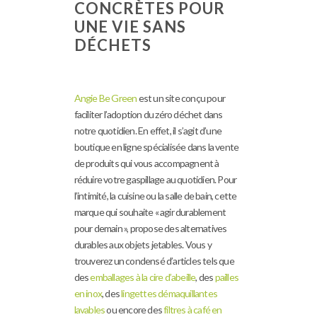
CONCRÈTES POUR
UNE VIE SANS
DÉCHETS
Angie Be Green
est un site conçu pour
faciliter l’adoption du zéro déchet dans
notre quotidien. En effet, il s’agit d’une
boutique en ligne spécialisée dans la vente
de produits qui vous accompagnent à
réduire votre gaspillage au quotidien. Pour
l’intimité, la cuisine ou la salle de bain, cette
marque qui souhaite « agir durablement
pour demain », propose des alternatives
durables aux objets jetables. Vous y
trouverez un condensé d’articles tels que
des
emballages à la cire d’abeille
, des
pailles
en inox
, des
lingettes démaquillantes
lavables
ou encore des
filtres à café en