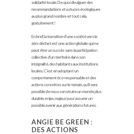
solidarité locale. De quoi divulguer des
recommandations et astuces écologiques
au plus grand nombre et tout cela,
gratuitement !
En bref, la transition d’une société vers le
zéro déchet est une action globale qui ne
peut être un succès sans la participation
collective d’un territoire dans son
intégralité, des habitants aux institutions
locales. C’est en adoptant un
comportement éco-responsable et des
actions concrètes sur le terrain, qu’il sera
possible de nous construire un monde plus
durable, enjeu majeur pour assurer un
possible avenir aux générations futures.
ANGIE BE GREEN :
DES ACTIONS