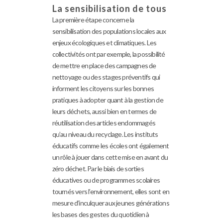
La sensibilisation de tous
La première étape concerne la
sensibilisation des populations locales aux
enjeux écologiques et climatiques. Les
collectivités ont par exemple, la possibilité
de mettre en place des campagnes de
nettoyage ou des stages préventifs qui
informent les citoyens sur les bonnes
pratiques à adopter quant à la gestion de
leurs déchets, aussi bien en termes de
réutilisation des articles endommagés
qu’au niveau du recyclage. Les instituts
éducatifs comme les écoles ont également
un rôle à jouer dans cette mise en avant du
zéro déchet. Par le biais de sorties
éducatives ou de programmes scolaires
tournés vers l’environnement, elles sont en
mesure d’inculquer aux jeunes générations
les bases des gestes du quotidien à