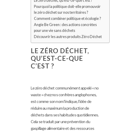
Le zéro déchet, qu’est-ce-que c’est ?
Pourquoi la politique doit-elle promouvoir
le zéro déchet sur nos territoires ?
Comment combiner politique et écologie ?
Angie Be Green : des actions concrètes
pour une vie sans déchets
Découvrir les autres produits Zéro Déchet
LE ZÉRO DÉCHET,
QU’EST-CE-QUE
C’EST ?
Le zéro déchet communément appelé « no
waste » chez nos confrères anglophones,
est comme son nom l’indique, l’idée de
réduire au maximum la production de
déchets dans ses habitudes quotidiennes.
Cela se traduit par une prévention du
gaspillage alimentaire et des ressources