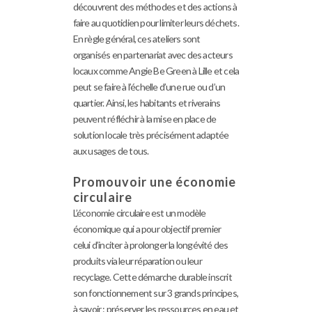
découvrent des méthodes et des actions à
faire au quotidien pour limiter leurs déchets.
En règle général, ces ateliers sont
organisés en partenariat avec des acteurs
locaux comme Angie Be Green à Lille et cela
peut se faire à l’échelle d’une rue ou d’un
quartier. Ainsi, les habitants et riverains
peuvent réfléchir à la mise en place de
solution locale très précisément adaptée
aux usages de tous.
Promouvoir une économie
circulaire
L’économie circulaire est un modèle
économique qui a pour objectif premier
celui d’inciter à prolonger la longévité des
produits via leur réparation ou leur
recyclage. Cette démarche durable inscrit
son fonctionnement sur 3 grands principes,
à savoir : préserver les ressources en eau et