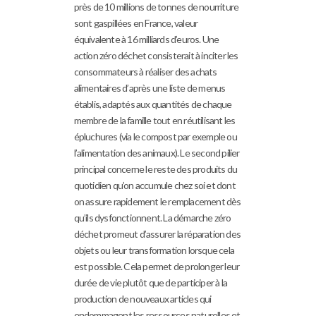
près de 10 millions de tonnes de nourriture
sont gaspillées en France, valeur
équivalente à 16 milliards d’euros. Une
action zéro déchet consisterait à inciter les
consommateurs à réaliser des achats
alimentaires d’après une liste de menus
établis, adaptés aux quantités de chaque
membre de la famille tout en réutilisant les
épluchures (via le compost par exemple ou
l’alimentation des animaux). Le second pilier
principal concerne le reste des produits du
quotidien qu’on accumule chez soi et dont
on assure rapidement le remplacement dès
qu’ils dysfonctionnent. La démarche zéro
déchet promeut d’assurer la réparation des
objets ou leur transformation lorsque cela
est possible. Cela permet de prolonger leur
durée de vie plutôt que de participer à la
production de nouveaux articles qui
endommagent les ressources naturelles et