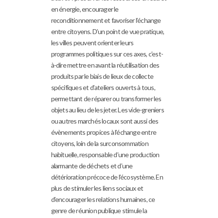
en énergie, encourager le
reconditionnement et favoriser l’échange
entre citoyens. D’un point de vue pratique,
les villes peuvent orienter leurs
programmes politiques sur ces axes, c’est-
à-dire mettre en avant la réutilisation des
produits par le biais de lieux de collecte
spécifiques et d’ateliers ouverts à tous,
permettant de réparer ou transformer les
objets au lieu de les jeter. Les vide-greniers
ou autres marchés locaux sont aussi des
évènements propices à l’échange entre
citoyens, loin de la surconsommation
habituelle, responsable d’une production
alarmante de déchets et d’une
détérioration précoce de l’écosystème. En
plus de stimuler les liens sociaux et
d’encourager les relations humaines, ce
genre de réunion publique stimule la