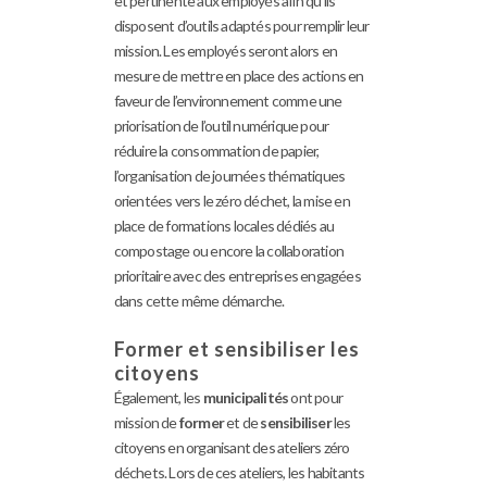
et pertinente aux employés afin qu’ils
disposent d’outils adaptés pour remplir leur
mission. Les employés seront alors en
mesure de mettre en place des actions en
faveur de l’environnement comme une
priorisation de l’outil numérique pour
réduire la consommation de papier,
l’organisation de journées thématiques
orientées vers le zéro déchet, la mise en
place de formations locales dédiés au
compostage ou encore la collaboration
prioritaire avec des entreprises engagées
dans cette même démarche.
Former et sensibiliser les
citoyens
Également, les
municipalités
ont pour
mission de
former
et de
sensibiliser
les
citoyens en organisant des ateliers zéro
déchets. Lors de ces ateliers, les habitants