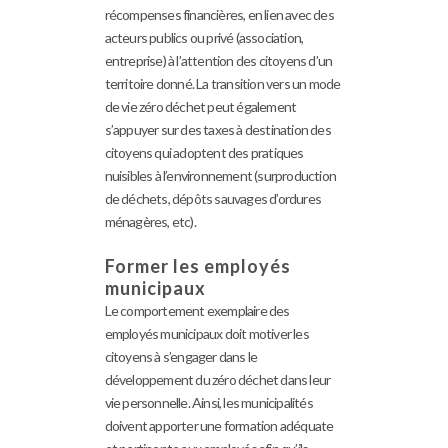
récompenses financières, en lien avec des
acteurs publics ou privé (association,
entreprise) à l’attention des citoyens d’un
territoire donné. La transition vers un mode
de vie zéro déchet peut également
s’appuyer sur des taxes à destination des
citoyens qui adoptent des pratiques
nuisibles à l’environnement (surproduction
de déchets, dépôts sauvages d’ordures
ménagères, etc).
Former les employés
municipaux
Le comportement exemplaire des
employés municipaux doit motiver les
citoyens à s’engager dans le
développement du zéro déchet dans leur
vie personnelle. Ainsi, les municipalités
doivent apporter une formation adéquate