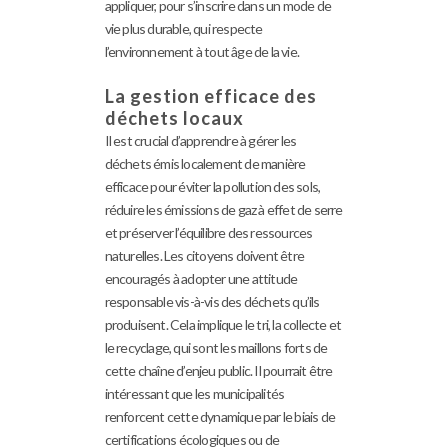
appliquer, pour s’inscrire dans un mode de
vie plus durable, qui respecte
l’environnement à tout âge de la vie.
La gestion efficace des
déchets locaux
Il est crucial d’apprendre à gérer les
déchets émis localement de manière
efficace pour éviter la pollution des sols,
réduire les émissions de gaz à effet de serre
et préserver l’équilibre des ressources
naturelles. Les citoyens doivent être
encouragés à adopter une attitude
responsable vis-à-vis des déchets qu’ils
produisent. Cela implique le tri, la collecte et
le recyclage, qui sont les maillons forts de
cette chaîne d’enjeu public. Il pourrait être
intéressant que les municipalités
renforcent cette dynamique par le biais de
certifications écologiques ou de