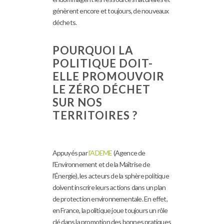
génèrent encore et toujours, de nouveaux
déchets.
POURQUOI LA
POLITIQUE DOIT-
ELLE PROMOUVOIR
LE ZÉRO DÉCHET
SUR NOS
TERRITOIRES ?
Appuyés par
l’ADEME
(Agence de
l’Environnement et de la Maîtrise de
l’Énergie), les acteurs de la sphère politique
doivent inscrire leurs actions dans un plan
de protection environnementale. En effet,
en France, la politique joue toujours un rôle
clé dans la promotion des bonnes pratiques