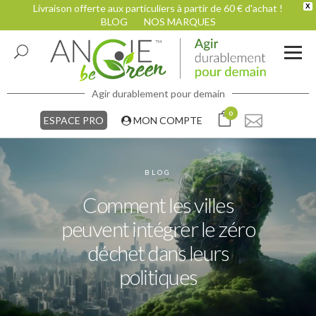
Livraison offerte aux particuliers à partir de 60 € d'achat !
X
BLOG
NOS MARQUES
Agir durablement pour demain
0
ESPACE PRO
MON COMPTE
BLOG
Comment les villes
peuvent intégrer le zéro
déchet dans leurs
politiques