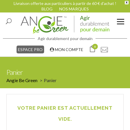
Livraison offerte aux particuliers à partir de 60 € d'achat !
X
BLOG
NOS MARQUES
Agir durablement pour demain
0
ESPACE PRO
MON COMPTE
Panier
Angie Be Green
Panier
VOTRE PANIER EST ACTUELLEMENT
VIDE.