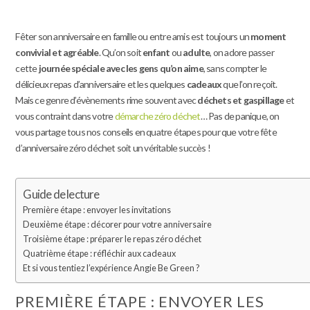
Fêter son anniversaire en famille ou entre amis est toujours un
moment
convivial et agréable
. Qu’on soit
enfant
ou
adulte
, on adore passer
cette
journée spéciale avec les gens qu’on aime
, sans compter le
délicieux repas d’anniversaire et les quelques
cadeaux
que l’on reçoit.
Mais ce genre d’évènements rime souvent avec
déchets et gaspillage
et
vous contraint dans votre
démarche zéro déchet
… Pas de panique, on
vous partage tous nos conseils en quatre étapes pour que votre fête
d’anniversaire zéro déchet soit un véritable succès !
Guide de lecture
Première étape : envoyer les invitations
Deuxième étape : décorer pour votre anniversaire
Troisième étape : préparer le repas zéro déchet
Quatrième étape : réfléchir aux cadeaux
Et si vous tentiez l’expérience Angie Be Green ?
PREMIÈRE ÉTAPE : ENVOYER LES