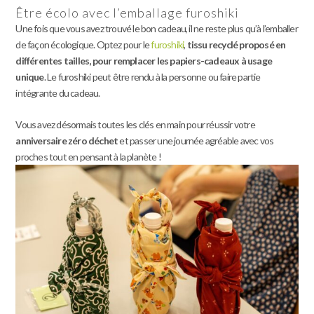
Être écolo avec l’emballage furoshiki
Une fois que vous avez trouvé le bon cadeau, il ne reste plus qu’à l’emballer
de façon écologique. Optez pour le
furoshiki
,
tissu recyclé proposé en
différentes tailles, pour remplacer les papiers-cadeaux à usage
unique
. Le furoshiki peut être rendu à la personne ou faire partie
intégrante du cadeau.
Vous avez désormais toutes les clés en main pour réussir votre
anniversaire zéro déchet
et passer une journée agréable avec vos
proches tout en pensant à la planète !