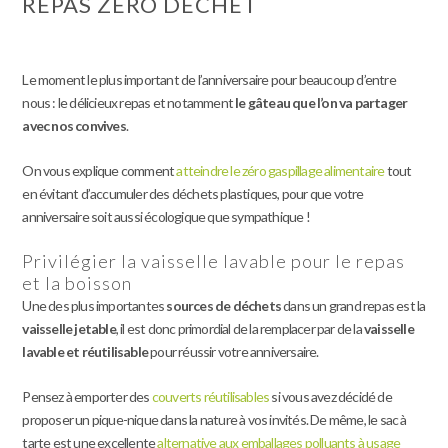
REPAS ZÉRO DÉCHET
Le moment le plus important de l’anniversaire pour beaucoup d’entre
nous : le délicieux repas et notamment
le gâteau que l’on va partager
avec nos convives
.
On vous explique comment
atteindre le zéro gaspillage alimentaire
tout
en évitant d’accumuler des déchets plastiques, pour que votre
anniversaire soit aussi écologique que sympathique !
Privilégier la vaisselle lavable pour le repas
et la boisson
Une des plus importantes
sources de déchets
dans un grand repas est la
vaisselle jetable
, il est donc primordial de la remplacer par de la
vaisselle
lavable et réutilisable
pour réussir votre anniversaire.
Pensez à emporter des
couverts réutilisables
si vous avez décidé de
proposer un pique-nique dans la nature à vos invités. De même, le sac à
tarte est une excellente
alternative aux emballages polluants à usage