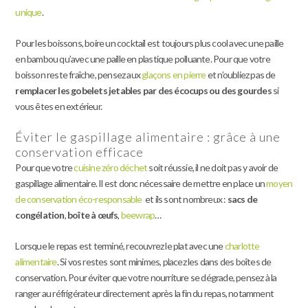
unique
.
Pour les boissons, boire un cocktail est toujours plus cool avec une paille
en bambou qu’avec une paille en plastique polluante. Pour que votre
boisson reste fraîche, pensez aux
glaçons en pierre
et n’oubliez pas de
remplacer les gobelets jetables par des écocups ou des gourdes
si
vous êtes en extérieur.
Éviter le gaspillage alimentaire : grâce à une
conservation efficace
Pour que votre
cuisine zéro déchet
soit réussie, il ne doit pas y avoir de
gaspillage alimentaire. Il est donc nécessaire de mettre en place un
moyen
de conservation éco-responsable
et ils sont nombreux :
sacs de
congélation
,
boîte à œufs
,
beewrap
…
Lorsque le repas est terminé, recouvrez le plat avec une
charlotte
alimentaire
. Si vos restes sont minimes, placez les dans des boîtes de
conservation. Pour éviter que votre nourriture se dégrade, pensez à la
ranger au réfrigérateur directement après la fin du repas, notamment