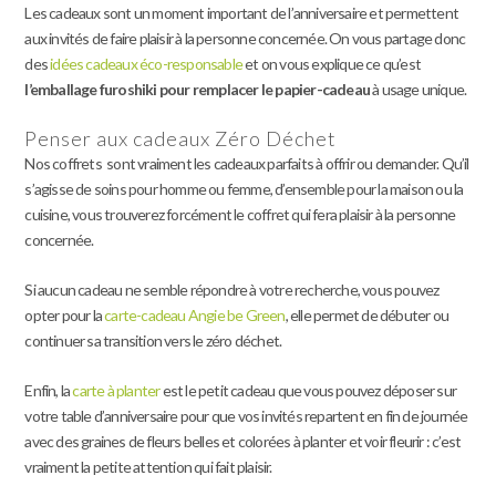
Les cadeaux sont un moment important de l’anniversaire et permettent
aux invités de faire plaisir à la personne concernée. On vous partage donc
des
idées cadeaux éco-responsable
et on vous explique ce qu’est
l’emballage furoshiki pour remplacer le papier-cadeau
à usage unique.
Penser aux cadeaux Zéro Déchet
Nos coffrets sont vraiment les cadeaux parfaits à offrir ou demander. Qu’il
s’agisse de soins pour homme ou femme, d’ensemble pour la maison ou la
cuisine, vous trouverez forcément le coffret qui fera plaisir à la personne
concernée.
Si aucun cadeau ne semble répondre à votre recherche, vous pouvez
opter pour la
carte-cadeau Angie be Green
, elle permet de débuter ou
continuer sa transition vers le zéro déchet.
Enfin, la
carte à planter
est le petit cadeau que vous pouvez déposer sur
votre table d’anniversaire pour que vos invités repartent en fin de journée
avec des graines de fleurs belles et colorées à planter et voir fleurir : c’est
vraiment la petite attention qui fait plaisir.