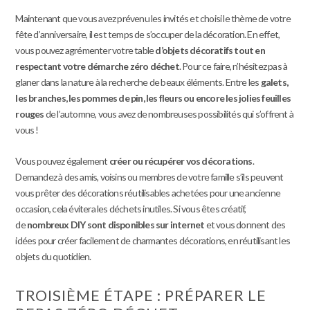
Maintenant que vous avez prévenu les invités et choisi le thème de votre
fête d’anniversaire, il est temps de s’occuper de la décoration. En effet,
vous pouvez agrémenter votre table
d’objets décoratifs tout en
respectant votre démarche zéro déchet
. Pour ce faire, n’hésitez pas à
glaner dans la nature à la recherche de beaux éléments. Entre les
galets,
les branches, les pommes de pin, les fleurs ou encore les jolies feuilles
rouges
de l’automne, vous avez de nombreuses possibilités qui s’offrent à
vous !
Vous pouvez également
créer ou récupérer vos décorations
.
Demandez à des amis, voisins ou membres de votre famille s’ils peuvent
vous prêter des décorations réutilisables achetées pour une ancienne
occasion, cela évitera les déchets inutiles. Si vous êtes créatif,
de
nombreux DIY sont disponibles sur internet
et vous donnent des
idées pour créer facilement de charmantes décorations, en réutilisant les
objets du quotidien.
TROISIÈME ÉTAPE : PRÉPARER LE