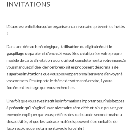
INVITATIONS
L’étape essentielle lorsqu’on organise un anniversaire : prévenir les invités
!
Dans une démarche écologique,
l’utilisation du digital réduit le
gaspillage de papier
et d’encre. Si vous êtes créatif, créez votre propre
modèle de carte d’invitation, pour qu’il soit complètement à votre image. Si
vous manquez d’idée,
de nombreux sites proposent désormais de
superbes invitations
que vous pouvez personnaliser avant d’envoyer à
vos contacts. Peu importe le thème de votre anniversaire, il y aura
forcément le design que vous recherchez.
Une fois que vous avez inscrit les informations importantes, n’hésitez pas
à
prévenir qu’il s’agit d’un anniversaire zéro déchet
. Vous pouvez, par
exemple, expliquer que vous préférez des cadeaux de seconde main ou
des activités, et que les cadeaux matériels peuvent être emballés de
façon écologique, notamment avec le furoshiki !