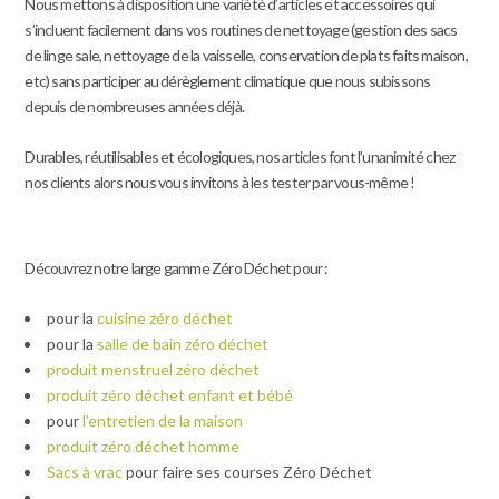
Nous mettons à disposition une variété d’articles et accessoires qui
s’incluent facilement dans vos routines de nettoyage (gestion des sacs
de linge sale, nettoyage de la vaisselle, conservation de plats faits maison,
etc) sans participer au dérèglement climatique que nous subissons
depuis de nombreuses années déjà.
Durables, réutilisables et écologiques, nos articles font l’unanimité chez
nos clients alors nous vous invitons à les tester par vous-même !
Découvrez notre large gamme Zéro Déchet pour :
pour la
cuisine zéro déchet
pour la
salle de bain zéro déchet
produit menstruel zéro déchet
produit zéro déchet enfant et bébé
pour
l’entretien de la maison
produit zéro déchet homme
Sacs à vrac
pour faire ses courses Zéro Déchet