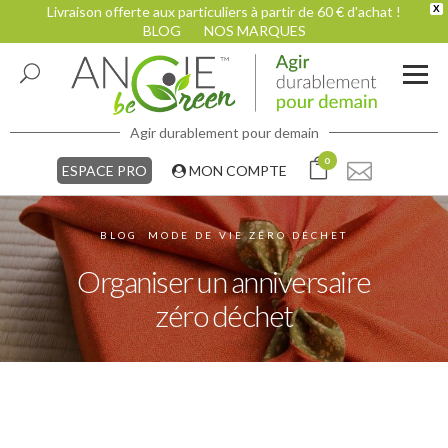
Livraison offerte aux particuliers à partir de 60 € d'achat !
X
BLOG
NOS MARQUES
Agir durablement pour demain
0
ESPACE PRO
MON COMPTE
BLOG
,
MODE DE VIE ZÉRO DÉCHET
Organiser un anniversaire
zéro déchet