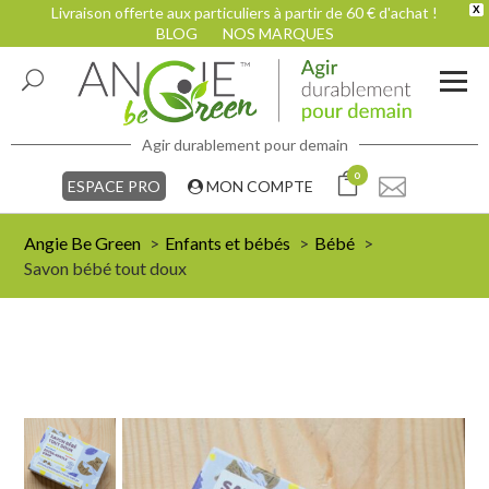
Livraison offerte aux particuliers à partir de 60 € d'achat !
X
BLOG
NOS MARQUES
Agir durablement pour demain
0
ESPACE PRO
MON COMPTE
Angie Be Green
Enfants et bébés
Bébé
Savon bébé tout doux