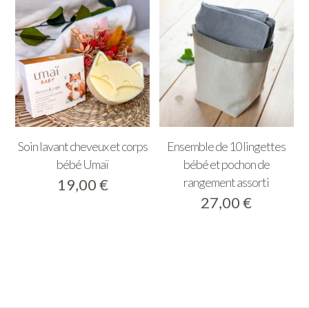
Soin lavant cheveux et corps
Ensemble de 10 lingettes
bébé Umaï
bébé et pochon de
rangement assorti
19,00
€
27,00
€