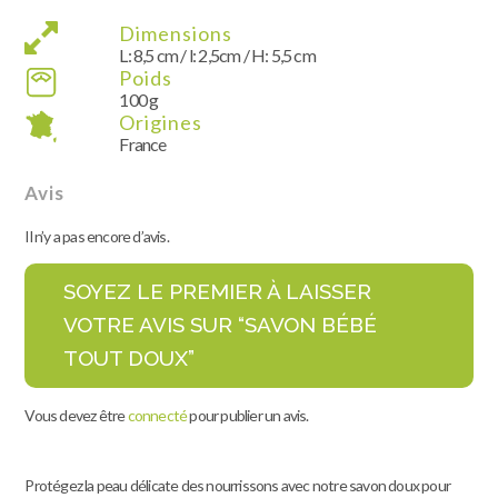
Dimensions
L: 8,5 cm / l: 2,5cm / H: 5,5 cm
Poids
100 g
Origines
France
Avis
Il n’y a pas encore d’avis.
SOYEZ LE PREMIER À LAISSER
VOTRE AVIS SUR “SAVON BÉBÉ
TOUT DOUX”
Vous devez être
connecté
pour publier un avis.
Protégez la peau délicate des nourrissons avec notre savon doux pour