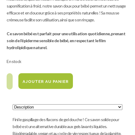
saponification à froid, notre savon doux pour bébé permet un nettoyage
efficace et en douceur grâce à ses propriétés naturelles
! Sa mousse
crémeuse facilite son utilisation, ainsi que son rinçage.
Ce savon bébé est parfait pour une utilisation quotidienne, prenant
soin de l’épiderme sensible de bébé, en respectant le film
hydrolipidique naturel.
En stock
AJOUTER AU PANIER
Fini le gaspillage des flacons de gel douche ! Ce savon solide pour
bébé est une alternative durable aux gels lavants liquides.
Biodégradable, vegan et au cycle de vie respectueux de la planète,