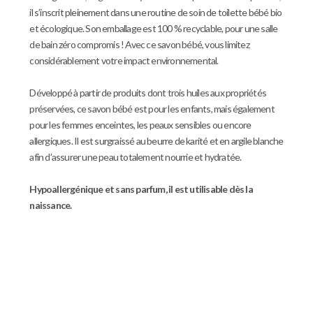
il s’inscrit pleinement dans une routine de soin de toilette bébé bio
et écologique. Son emballage est 100 % recyclable, pour une salle
de bain zéro compromis ! Avec ce savon bébé, vous limitez
considérablement votre impact environnemental.
Développé à partir de produits dont trois huiles aux propriétés
préservées, ce savon bébé est pour les enfants, mais également
pour les femmes enceintes, les peaux sensibles ou encore
allergiques. Il est surgraissé au beurre de karité et en argile blanche
afin d’assurer une peau totalement nourrie et hydratée.
Hypoallergénique et sans parfum, il est utilisable dès la
naissance.