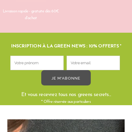
Livraison rapide - gratuite dès 60€
d'achat
INSCRIPTION À LA GREEN NEWS : 10% OFFERTS *
Et vous recevrez tous nos greens secrets...
* Offre réservée aux particuliers