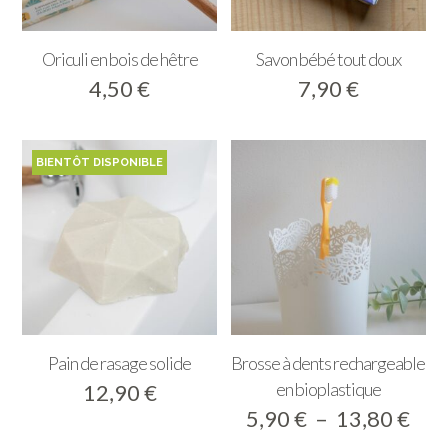
Oriculi en bois de hêtre
Savon bébé tout doux
4,50
€
7,90
€
Pain de rasage solide
Brosse à dents rechargeable
en bioplastique
12,90
€
Pla
5,90
€
–
13,80
€
de