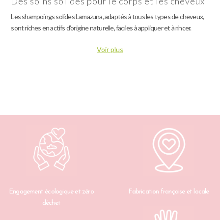
Des soins solides pour le corps et les cheveux
Les shampoings solides Lamazuna, adaptés à tous les types de cheveux,
sont riches en actifs d’origine naturelle, faciles à appliquer et à rincer.
Les après-shampoings solides démêlent en douceur sans
Voir plus
alourdir.
Le déodorant solide neutralise les odeurs grâce au
bicarbonate et aux huiles essentielles.
Le dentifrice à croquer offre une alternative astucieuse au
tube classique, avec un vrai goût de frais
Sans oublier les lingettes démaquillantes lavables ou la cup
menstruelle, pour une hygiène 100% durable.
Un engagement écologique fort
Fabrication artisanale et approvisionnement local
Produits rechargeables, biodégradables ou recyclables
Une marque zéro plastique, pionnière de la transition vers le
zéro déchet
Engagement écologique et zéro
Fabrication française et locale
Écoconception au cœur de chaque soin : du choix des
déchet
ingrédients à l’emballage final