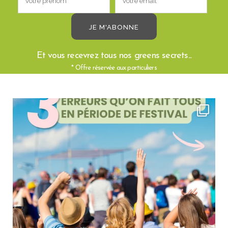
Les produits pour le
soin des cheveux
Les produits pour le
soin du corps
Les produits pour les
soins du visage
/ routine skincare
N’hésitez pas à nous contacter si vous avez des questions ou si vous
Et vous recevrez tous nos greens secrets...
souhaitez des conseils personnalisés !
* Offre réservée aux particuliers