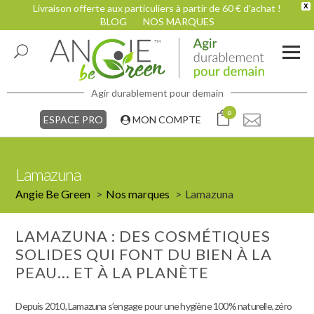
Livraison offerte aux particuliers à partir de 60 € d'achat !
X
BLOG
NOS MARQUES
Agir durablement pour demain
0
ESPACE PRO
MON COMPTE
Lamazuna
Angie Be Green
Nos marques
Lamazuna
LAMAZUNA : DES COSMÉTIQUES
SOLIDES QUI FONT DU BIEN À LA
PEAU… ET À LA PLANÈTE
Depuis 2010, Lamazuna s’engage pour une hygiène 100% naturelle, zéro