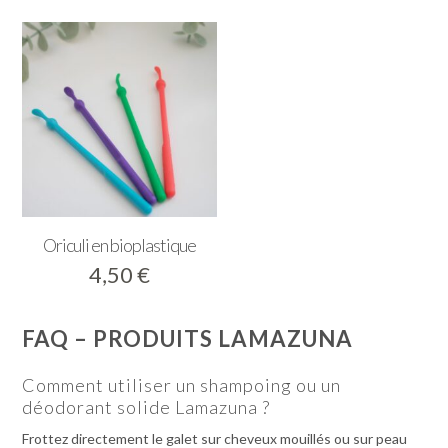
prix
5,9
à
13,
Oriculi en bioplastique
4,50
€
FAQ – PRODUITS LAMAZUNA
Comment utiliser un shampoing ou un
déodorant solide Lamazuna ?
Frottez directement le galet sur cheveux mouillés ou sur peau