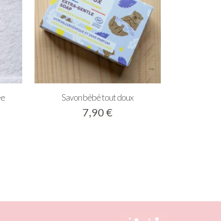
ée
Savon bébé tout doux
7,90
€