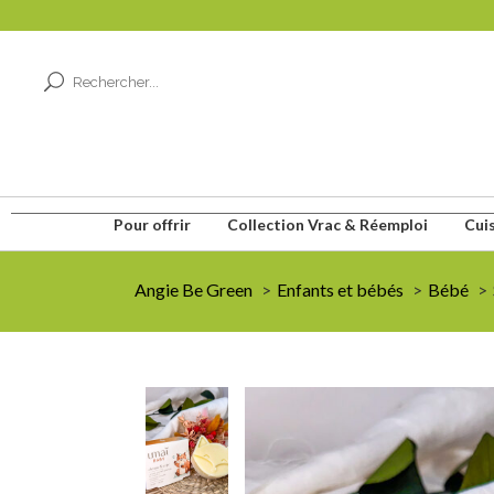
Pour offrir
Collection Vrac & Réemploi
Cui
Angie Be Green
Enfants et bébés
Bébé