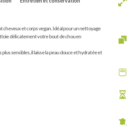
ition
Entretien et conservation
nt cheveux et corps vegan. Idéal pour un nettoyage
ttoie délicatement votre bout de chou en
lus sensibles, il laisse la peau douce et hydratée et