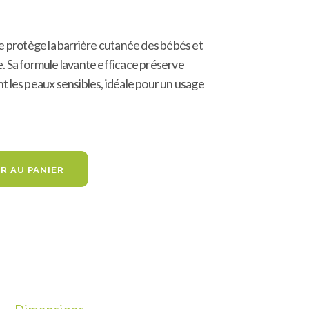
protège la barrière cutanée des bébés et
e. Sa formule lavante efficace préserve
t les peaux sensibles, idéale pour un usage
R AU PANIER