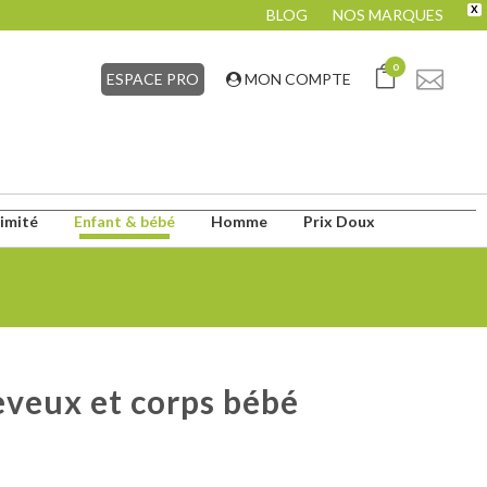
X
BLOG
NOS MARQUES
0
ESPACE PRO
MON COMPTE
timité
Enfant & bébé
Homme
Prix Doux
eveux et corps bébé