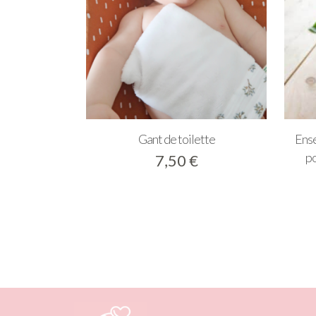
Gant de toilette
Ense
po
7,50
€