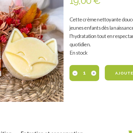
19,00
€
Cette crème nettoyante douce 
jeunes enfants dès la naissanc
l’hydratation tout en respectan
quotidien.
En stock
AJOUTE