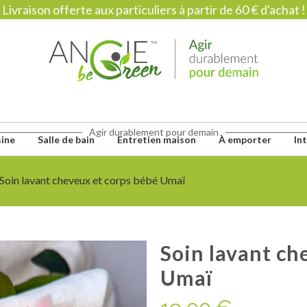
Livraison offerte aux particuliers à partir de 60 € d'achat !
Agir durablement pour demain
sine
Salle de bain
Entretien maison
À emporter
In
Soin lavant cheveux et corps bébé Umaï
Soin lavant ch
Umaï