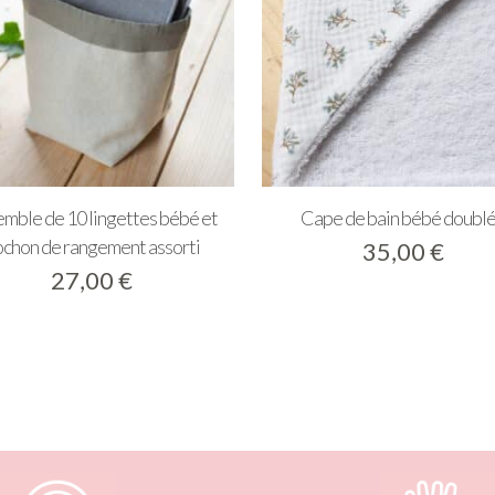
mble de 10 lingettes bébé et
Cape de bain bébé doubl
chon de rangement assorti
35,00
€
27,00
€