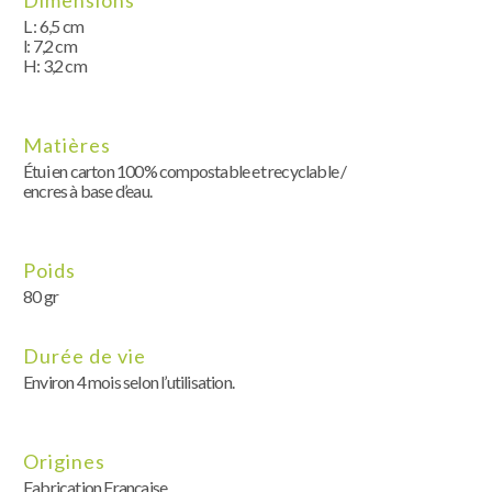
Dimensions
L : 6,5 cm
l: 7,2 cm
H: 3,2 cm
Matières
Étui en carton 100% compostable et recyclable /
encres à base d’eau.
Poids
80 gr
Durée de vie
Environ 4 mois selon l’utilisation.
Origines
Fabrication Française.