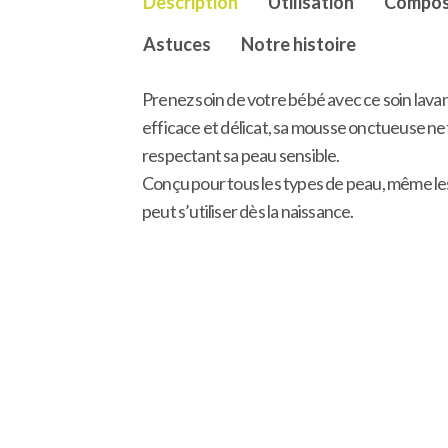
Description
Utilisation
Compos
Astuces
Notre histoire
Prenez soin de votre bébé avec ce soin lava
efficace et délicat, sa mousse onctueuse ne
respectant sa peau sensible.
Conçu pour tous les types de peau, même les p
peut s’utiliser dès la naissance.