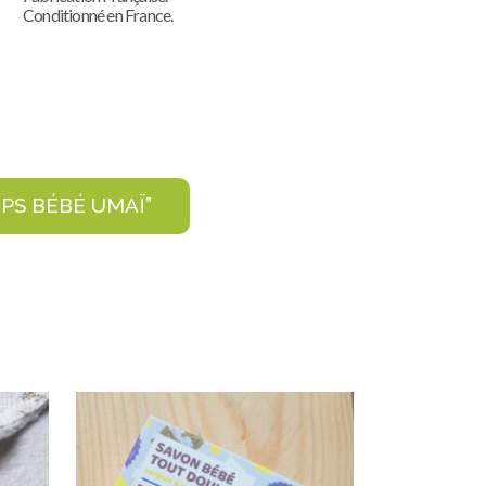
Conditionné en France.
RPS BÉBÉ UMAÏ”