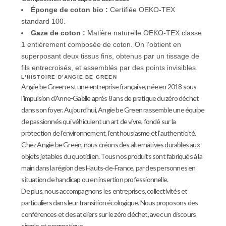
Éponge
de coton bio
:
Certifiée OEKO-TEX
standard 100.
Gaze de coton :
Matière naturelle
OEKO-TEX
classe
1 entièrement composée de coton. On l’obtient en
superposant deux tissus fins, obtenus par un tissage de
fils entrecroisés, et assemblés par des points invisibles.
L’HISTOIRE D’ANGIE BE GREEN
Angie be Green est une entreprise française, née en 2018 sous
l’impulsion d’Anne-Gaëlle après 8 ans de pratique du zéro déchet
dans son foyer. Aujourd’hui, Angie be Green rassemble une équipe
de passionnés qui véhiculent un art de vivre, fondé sur la
protection de l’environnement, l’enthousiasme et l’authenticité.
Chez Angie be Green, nous créons des alternatives durables aux
objets jetables du quotidien. Tous nos produits sont fabriqués à la
main dans la région des Hauts-de-France, par des personnes en
situation de handicap ou en insertion professionnelle.
De plus, nous accompagnons les entreprises, collectivités et
particuliers dans leur transition écologique. Nous proposons des
conférences et des ateliers sur le zéro déchet, avec un discours
simple et pragmatique.