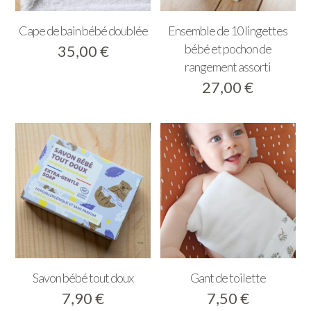
Cape de bain bébé doublée
Ensemble de 10 lingettes
bébé et pochon de
35,00
€
rangement assorti
27,00
€
Savon bébé tout doux
Gant de toilette
7,90
€
7,50
€