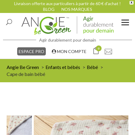
Livraison offerte aux particuliers à partir de 60 € d'achat !
X
BLOG
NOS MARQUES
Agir durablement pour demain
0
ESPACE PRO
MON COMPTE
Angie Be Green
Enfants et bébés
Bébé
Cape de bain bébé