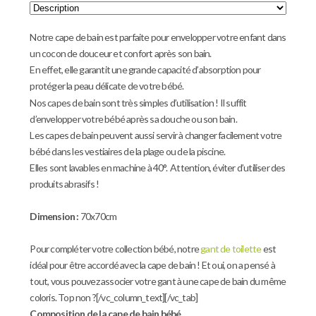
Notre cape de bain est parfaite pour envelopper votre enfant dans
un cocon de douceur et confort après son bain.
En effet, elle garantit une grande capacité d’absorption pour
protéger la peau délicate de votre bébé.
Nos capes de bain sont très simples d’utilisation ! Il suffit
d’envelopper votre bébé après sa douche ou son bain.
Les capes de bain peuvent aussi servir à changer facilement votre
bébé dans les vestiaires de la plage ou de la piscine.
Elles sont l
avables en machine à 40°. Attention, éviter d’utiliser des
produits abrasifs !
Dimension :
70x70cm
Pour compléter votre collection bébé, notre
gant de toilette
est
idéal pour être accordé avec la cape de bain ! Et oui, on a pensé à
tout, vous pouvez associer votre gant à une cape de bain du même
coloris. Top non ?[/vc_column_text][/vc_tab]
Composition de la cape de bain bébé