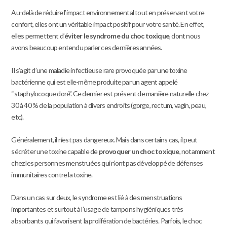
Au-delà de réduire l’impact environnemental tout en préservant votre
confort, elles ont un véritable impact positif pour votre santé. En effet,
elles permettent d’
éviter le syndrome du choc toxique
, dont nous
avons beaucoup entendu parler ces dernières années.
Il s’agit d’une maladie infectieuse rare provoquée par une toxine
bactérienne qui est elle-même produite par un agent appelé
“staphylocoque doré”. Ce dernier est présent de manière naturelle chez
30 à 40 % de la population à divers endroits (gorge, rectum, vagin, peau,
etc).
Généralement, il n’est pas dangereux. Mais dans certains cas, il peut
sécréter une toxine capable de
provoquer un choc toxique
, notamment
chez les personnes menstruées qui n’ont pas développé de défenses
immunitaires contre la toxine.
Dans un cas sur deux, le syndrome est lié à des menstruations
importantes et surtout à l’usage de tampons hygiéniques très
absorbants qui favorisent la prolifération de bactéries. Parfois, le choc