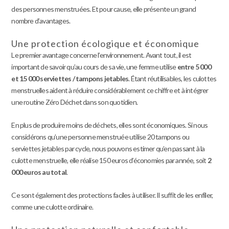
des personnes menstruées. Et pour cause, elle présente un grand
nombre d’avantages.
Une protection écologique et économique
Le premier avantage concerne l’environnement. Avant tout, il est
important de savoir qu’au cours de sa vie, une femme utilise
entre 5 000
et 15 000 serviettes / tampons jetables
. Étant réutilisables, les culottes
menstruelles aident à réduire considérablement ce chiffre et à intégrer
une routine Zéro Déchet dans son quotidien.
En plus de produire moins de déchets, elles sont économiques. Si nous
considérons qu’une personne menstruée utilise 20 tampons ou
serviettes jetables par cycle, nous pouvons estimer qu’en passant à la
culotte menstruelle, elle réalise 150 euros d’économies par année, soit
2
000 euros au total
.
Ce sont également des protections faciles à utiliser. Il suffit de les enfiler,
comme une culotte ordinaire.