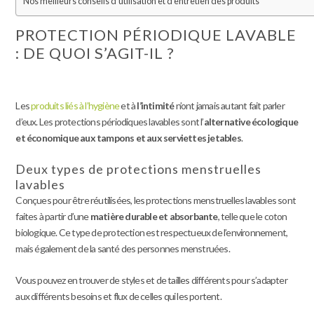
Nos meilleurs conseils d’utilisation et d’entretien des produits
PROTECTION PÉRIODIQUE LAVABLE
: DE QUOI S’AGIT-IL ?
Les
produits liés à l’hygiène
et à
l’
intimité
n’ont jamais autant fait parler
d’eux. Les protections périodiques lavables sont l’
alternative écologique
et économique aux tampons et aux serviettes jetables
.
Deux types de protections menstruelles
lavables
Conçues pour être réutilisées, les protections menstruelles lavables sont
faites à partir d’une
matière durable et absorbante
, telle que le coton
biologique. Ce type de protection est respectueux de l’environnement,
mais également de la santé des personnes menstruées.
Vous pouvez en trouver de styles et de tailles différents pour s’adapter
aux différents besoins et flux de celles qui les portent.