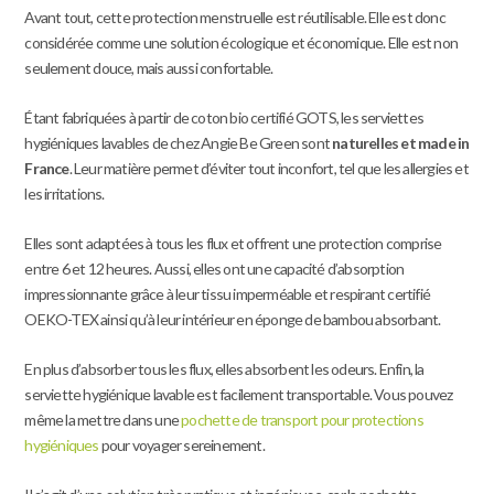
Avant tout, cette protection menstruelle est réutilisable. Elle est donc
considérée comme une solution écologique et économique. Elle est non
seulement douce, mais aussi confortable.
Étant fabriquées à partir de coton bio certifié GOTS, les serviettes
hygiéniques lavables de chez Angie Be Green sont
naturelles et made in
France
. Leur matière permet d’éviter tout inconfort, tel que les allergies et
les irritations.
Elles sont adaptées à tous les flux et offrent une protection comprise
entre 6 et 12 heures. Aussi, elles ont une capacité d’absorption
impressionnante grâce à leur tissu imperméable et respirant certifié
OEKO-TEX ainsi qu’à leur intérieur en éponge de bambou absorbant.
En plus d’absorber tous les flux, elles absorbent les odeurs. Enfin, la
serviette hygiénique lavable est facilement transportable. Vous pouvez
même la mettre dans une
pochette de transport pour protections
hygiéniques
pour voyager sereinement.