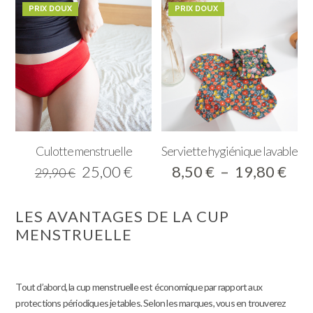
était :
est :
était :
est :
PRIX DOUX
PRIX DOUX
20,00 €.
18,00 €.
19,00 €.
15,00
Culotte menstruelle
Serviette hygiénique lavable
Le
Le
Pla
25,00
€
8,50
€
–
19,80
€
29,90
€
prix
prix
de
initial
actuel
prix
LES AVANTAGES DE LA CUP
était :
est :
8,5
MENSTRUELLE
29,90 €.
25,00 €.
à
19,
Tout d’abord, la cup menstruelle est économique par rapport aux
protections périodiques jetables. Selon les marques, vous en trouverez