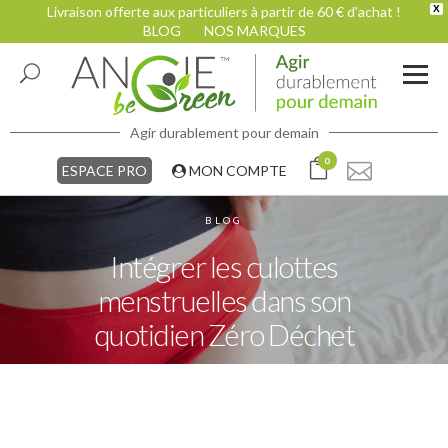
Livraison offerte aux particuliers à partir de 60 € d'achat !
X
BLOG
NOS MARQUES
Agir durablement pour demain
0
ESPACE PRO
MON COMPTE
BLOG
Intégrer les culottes
menstruelles dans son
quotidien Zéro Déchet