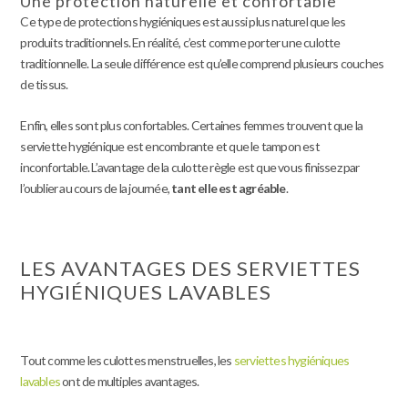
Une protection naturelle et confortable
Ce type de protections hygiéniques est aussi plus naturel que les
produits traditionnels. En réalité, c’est comme porter une culotte
traditionnelle. La seule différence est qu’elle comprend plusieurs couches
de tissus.
Enfin, elles sont plus confortables. Certaines femmes trouvent que la
serviette hygiénique est encombrante et que le tampon est
inconfortable. L’avantage de la culotte règle est que vous finissez par
l’oublier au cours de la journée,
tant elle est agréable
.
LES AVANTAGES DES SERVIETTES
HYGIÉNIQUES LAVABLES
Tout comme les culottes menstruelles, les
serviettes hygiéniques
lavables
ont de multiples avantages.