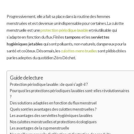
Progressivement, elle a fait sa place dans la routine des femmes
menstruées et est devenue un indispensable pour certaines. La culotte
menstruelle est une
protection périodique lavable
et réutilisable qui
s’adapte en fonction du flux. Fini les
tampons
et les
serviettes
hygiéniques jetables
qui sont polluants, non-naturels, dangereux pour la
santé et coûteux. Désormais, les
culottes menstruelles
sont plébiscitées
par les adeptes du quotidien Zéro Déchet.
Guide de lecture
Protection périodique lavable : de quoi s’agit-il ?
Pourquoi les protections périodiques lavables sont-elles révolutionnaires
?
Des solutions adaptées en fonction du flux menstruel
Quels sont les avantages des culottes menstruelles ?
Les avantages des serviettes hygiéniques lavables
Nos culottes menstruelles et protections écologiques
Les avantages de la cup menstruelle