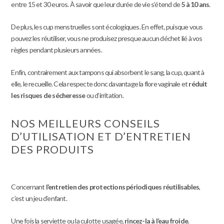
entre 15 et 30 euros. À savoir que leur durée de vie s’étend de
5 à 10 ans
.
De plus, les cup menstruelles sont écologiques. En effet, puisque vous
pouvez les réutiliser, vous ne produisez presque aucun déchet lié à vos
règles pendant plusieurs années.
Enfin, contrairement aux tampons qui absorbent le sang, la cup, quant à
elle, le recueille. Cela respecte donc davantage la flore vaginale et
réduit
les risques de sécheresse
ou d’irritation.
NOS MEILLEURS CONSEILS
D’UTILISATION ET D’ENTRETIEN
DES PRODUITS
Concernant
l’
entretien des protections périodiques réutilisables
,
c’est un jeu d’enfant.
Une fois la serviette ou la culotte usagée,
rincez-la à l’eau froide
.