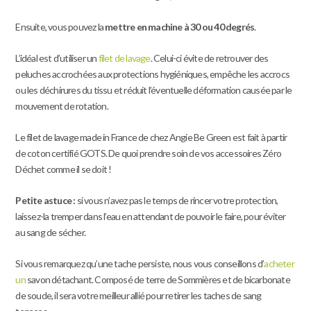
Ensuite, vous pouvez la
mettre en machine à
30 ou 40 degrés
.
L’idéal est d’utiliser un
filet de lavage
. Celui-ci évite de retrouver des
peluches accrochées aux protections hygiéniques, empêche les accrocs
ou les déchirures du tissu et réduit l’éventuelle déformation causée par le
mouvement de rotation.
Le
filet de lavage
made in France de chez Angie Be Green est fait à partir
de coton certifié GOTS. De quoi prendre soin de vos accessoires Zéro
Déchet comme il se doit !
Petite astuce :
si vous n’avez pas le temps de rincer votre protection,
laissez-la tremper dans l’eau en attendant de pouvoir le faire, pour éviter
au sang de sécher.
Si vous remarquez qu’une tache persiste, nous vous conseillons d’
acheter
un
savon détachant
. Composé de terre de Sommières et de bicarbonate
de soude, il sera votre meilleur allié pour retirer les taches de sang