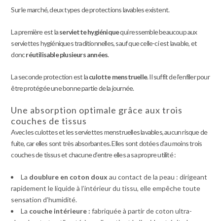
Sur le marché, deux types de protections lavables existent.
La première est la
serviette hygiénique
qui ressemble beaucoup aux
serviettes hygiéniques traditionnelles, sauf que celle-ci est lavable, et
donc
réutilisable plusieurs années
.
La seconde protection est la
culotte menstruelle
. Il suffit de l’enfiler pour
être protégée une bonne partie de la journée.
Une absorption optimale grâce aux trois
couches de tissus
Avec les culottes et les serviettes menstruelles lavables, aucun risque de
fuite, car elles sont très absorbantes. Elles sont dotées d’au moins trois
couches de tissus et chacune d’entre elles a sa propre utilité :
La
doublure en coton doux
au contact de la peau : dirigeant
rapidement le liquide à l’intérieur du tissu, elle empêche toute
sensation d’humidité.
La
couche intérieure :
fabriquée à partir de coton ultra-