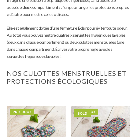
Il s’agit d’une solution très pratique et ingénieuse, car la pochette
possède
deux compartiments
: l’un pour ranger les protections propres
et l’autre pour mettre celles utilisées.
Elle est également dotée d’une fermeture Éclair pour éviter toute odeur.
Au total, vous pouvez mettre quatresix serviettes hygiéniques lavables
(deux dans chaque compartiment) ou deux culottes menstruelles (une
dans chaque compartiment). Écrivez votre propre règle avec les
serviettes hygiéniques lavables !
NOS CULOTTES MENSTRUELLES ET
PROTECTIONS ÉCOLOGIQUES
PRIX DOUX
PRIX DOUX