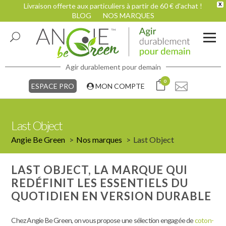
Livraison offerte aux particuliers à partir de 60 € d'achat !
X
BLOG
NOS MARQUES
Agir durablement pour demain
0
ESPACE PRO
MON COMPTE
Last Object
Angie Be Green
Nos marques
Last Object
LAST OBJECT, LA MARQUE QUI
REDÉFINIT LES ESSENTIELS DU
QUOTIDIEN EN VERSION DURABLE
Chez Angie Be Green, on vous propose une sélection engagée de
coton-