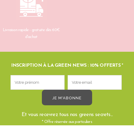
Livraison rapide - gratuite dès 60€
d'achat
INSCRIPTION À LA GREEN NEWS : 10% OFFERTS *
Et vous recevrez tous nos greens secrets...
* Offre réservée aux particuliers