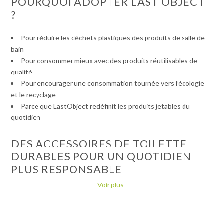
POURQUOI ADOPTER LAST OBJECT
?
Pour réduire les déchets plastiques des produits de salle de
bain
Pour consommer mieux avec des produits réutilisables de
qualité
Pour encourager une consommation tournée vers l’écologie
et le recyclage
Parce que LastObject redéfinit les produits jetables du
quotidien
DES ACCESSOIRES DE TOILETTE
DURABLES POUR UN QUOTIDIEN
PLUS RESPONSABLE
Voir plus
La salle de bain est l’un des endroits clés où l’on peut facilement repenser
sa consommation, surtout sa réduction des déchets. Les produits
LastObject, et notamment les cotons-tiges réutilisables LastSwab,