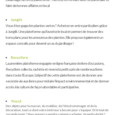
faire de bonnes affaires en local
Junglit
Vous êtes gaga des plantes vertes ? Achetez-en entre particuliers grâce
à Junglit. Une plateforme qui favorise le local et permet de trouver des
bons plans pour les amoureux des plantes. Elle propose également un
espace conseils pour devenir un as du jardinage !
Recyclivre
La première plateforme engagée en ligne française de livre d’occasions,
Recyclivre collecte, rachète et revend à petits prix de nombreux livres
dans toute l’Europe. L’objectif de cette plateforme est de donner une
seconde vie aux livres pour réduire l’impact environnemental et de donner
accès à la culture de façon abordable et participative.
Youzd
Des objets pour la maison, du mobilier, de l’électroménager et de la
décoration, tout ce dont votre intérieur a besoin pour s’équiper. Et le tout de
seconde main ! Vous pouvez y vendre comme y acheter. Sa particularité ?