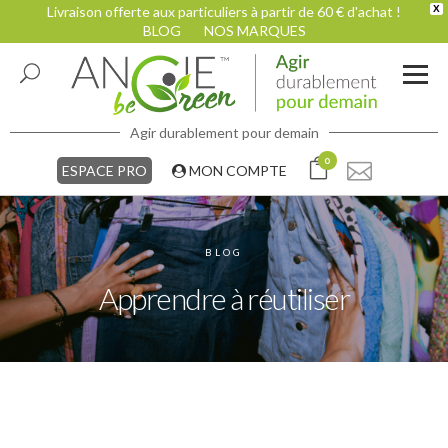
Livraison offerte aux particuliers à partir de 60 € d'achat !
X
BLOG
NOS MARQUES
Agir durablement pour demain
0
ESPACE PRO
MON COMPTE
BLOG
Apprendre à réutiliser