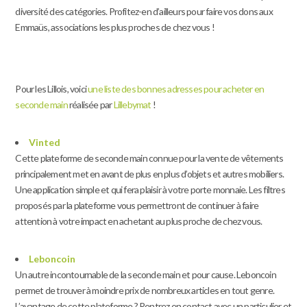
diversité des catégories. Profitez-en d’ailleurs pour faire vos dons aux
Emmaüs, associations les plus proches de chez vous !
Pour les Lillois, voici
une liste des bonnes adresses pour acheter en
seconde main
réalisée par
Lillebymat
!
Vinted
Cette plateforme de seconde main connue pour la vente de vêtements
principalement met en avant de plus en plus d’objets et autres mobiliers.
Une application simple et qui fera plaisir à votre porte monnaie. Les filtres
proposés par la plateforme vous permettront de continuer à faire
attention à votre impact en achetant au plus proche de chez vous.
Leboncoin
Un autre incontournable de la seconde main et pour cause. Leboncoin
permet de trouver à moindre prix de nombreux articles en tout genre.
L’avantage de cette plateforme ? Rentrez en contact avec un particulier et