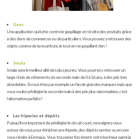
Geev
Une application qui lutte contre le gaspillage et récolte des produits grâce
à des dons de commerces ou de particuliers. Vous pouvez y retrouver des
objets comme de la nourriture, le tout en ne gaspillant rien !
Smala
Smala sera le meilleur allié des plus jeunes. Vous pourrez y retrouver un
large choix de vêtements de seconde main de 0 à 16 ans, à des prix très
abordables. Si vous êtes par exemple un fan de grandes marques mais que
vous voulez privilégier la seconde main à des prix plus raisonnables, c’est
l’alternative parfaite !
Les friperies et dépôts
Puisqu’il est important de privilégier le circuit court, renseignez-vous
autour de vous pour dénicher une friperie, des dépôts ventes ou encore
vous rendre à Emmaüs. Vous trouverez forcément votre bonheur parmi la