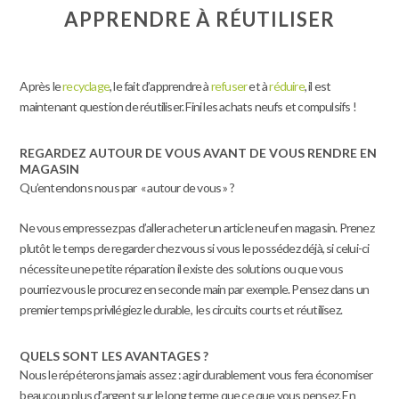
APPRENDRE À RÉUTILISER
Après le
recyclage
, le fait d’apprendre à
refuser
et à
réduire
, il est
maintenant question de réutiliser. Fini les achats neufs et compulsifs !
REGARDEZ AUTOUR DE VOUS AVANT DE VOUS RENDRE EN
MAGASIN
Qu’entendons nous par « autour de vous » ?
Ne vous empressez pas d’aller acheter un article neuf en magasin. Prenez
plutôt le temps de regarder chez vous si vous le possédez déjà, si celui-ci
nécessite une petite réparation il existe des solutions ou que vous
pourriez vous le procurez en seconde main par exemple. Pensez dans un
premier temps privilégiez le durable, les circuits courts et réutilisez.
QUELS SONT LES AVANTAGES ?
Nous le répéterons jamais assez : agir durablement vous fera économiser
beaucoup plus d’argent sur le long terme que ce que vous pensez. En