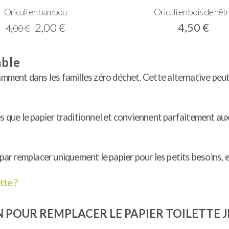
Oriculi en bambou
Oriculi en bois de hêt
Le
Le
2,00
€
4,50
€
4,00
€
prix
prix
initial
actuel
able
était :
est :
tamment dans les familles zéro déchet. Cette alternative peu
4,00 €.
2,00 €.
s que le papier traditionnel et conviennent parfaitement aux
 remplacer uniquement le papier pour les petits besoins, en 
tte ?
 POUR REMPLACER LE PAPIER TOILETTE 