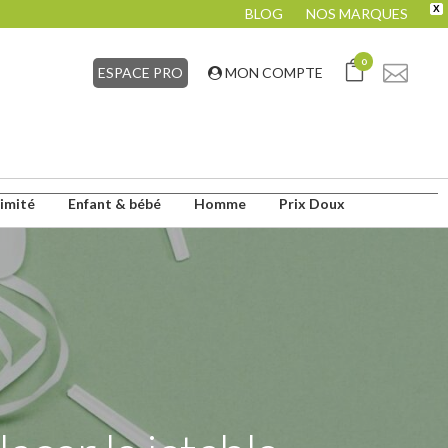
X
BLOG
NOS MARQUES
0
ESPACE PRO
MON COMPTE
timité
Enfant & bébé
Homme
Prix Doux