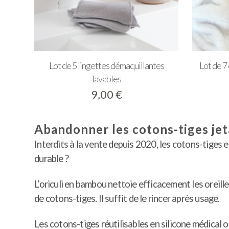
Lot de 5 lingettes démaquillantes
Lot de 7
lavables
9,00
€
Abandonner les cotons-tiges jet
Interdits à la vente depuis 2020, les cotons-tiges 
durable ?
L’oriculi en bambou nettoie efficacement les oreill
de cotons-tiges. Il suffit de le rincer après usage.
Les cotons-tiges réutilisables en silicone médical