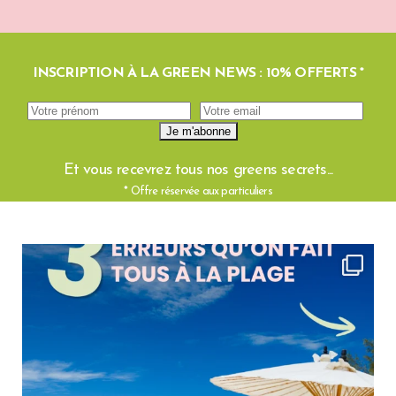
INSCRIPTION À LA GREEN NEWS : 10% OFFERTS *
Et vous recevrez tous nos greens secrets...
* Offre réservée aux particuliers