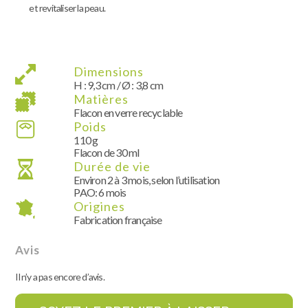
et revitaliser la peau.
Dimensions
H : 9,3 cm / Ø : 3,8 cm
Matières
Flacon en verre recyclable
Poids
110 g
Flacon de 30 ml
Durée de vie
Environ 2 à 3 mois, selon l’utilisation
PAO: 6 mois
Origines
Fabrication française
Avis
Il n’y a pas encore d’avis.