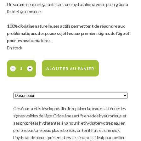
Un sérum repulpant garantissant une hydratation à votre peau grâce à
l’acide hyaluronique
100% d’origine naturelle, ses actifs permettent de répondre aux
problématiques des peaux sujettes aux premiers signes de l’âge et
pour les peaux matures.
En stock
AJOUTER AU PANIER
Ce sérum a été développé afin de repulper la peau et atténuer les
signes visibles de l’âge. Grâce à ses actifs en acide hyaluronique et
ses propriétés hydratantes, il va nourrir et hydrater votre peau en
profondeur. Une peau plus rebondie, un teint frais et lumineux.
L’hydrolat de bleuet présent dans ce sérum est idéal pour tonifier