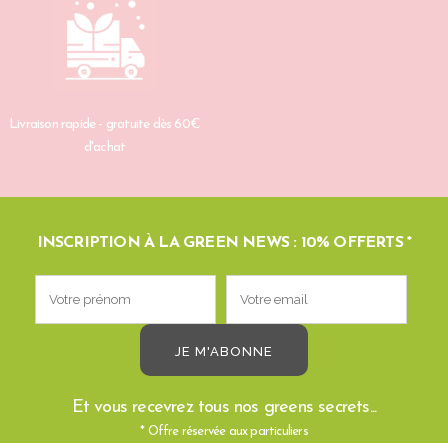
Livraison rapide - gratuite dès 60€
d'achat
INSCRIPTION À LA GREEN NEWS : 10% OFFERTS *
Et vous recevrez tous nos greens secrets...
* Offre réservée aux particuliers