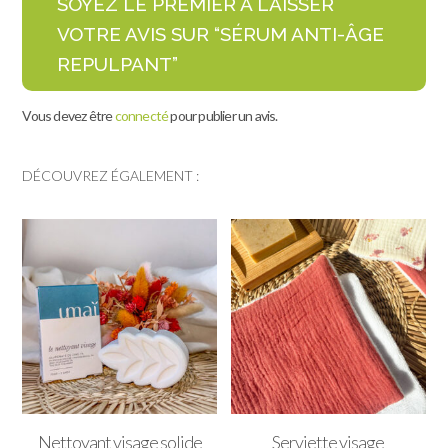
SOYEZ LE PREMIER À LAISSER
VOTRE AVIS SUR “SÉRUM ANTI-ÂGE
REPULPANT”
Vous devez être
connecté
pour publier un avis.
DÉCOUVREZ ÉGALEMENT :
Nettoyant visage solide
Serviette visage