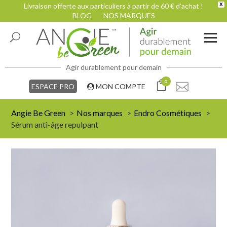
Livraison offerte aux particuliers à partir de 60 € d'achat !
X
BLOG
NOS MARQUES
Agir durablement pour demain
0
ESPACE PRO
MON COMPTE
Angie Be Green
Nos marques
Endro Cosmétiques
Sérum anti-âge repulpant