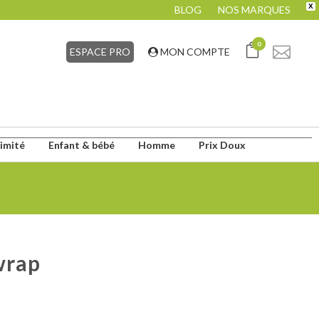
X
BLOG
NOS MARQUES
0
ESPACE PRO
MON COMPTE
timité
Enfant & bébé
Homme
Prix Doux
wrap