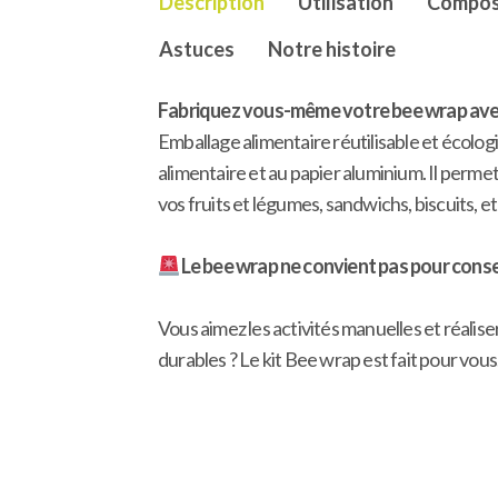
Description
Utilisation
Compos
Astuces
Notre histoire
Fabriquez vous-même votre bee wrap avec
Emballage alimentaire réutilisable et écolog
alimentaire et au papier aluminium. Il permet
vos fruits et légumes, sandwichs, biscuits, et
Le bee wrap ne convient pas pour conser
Vous aimez les activités manuelles et réaliser 
durables ? Le kit Bee wrap est fait pour vous