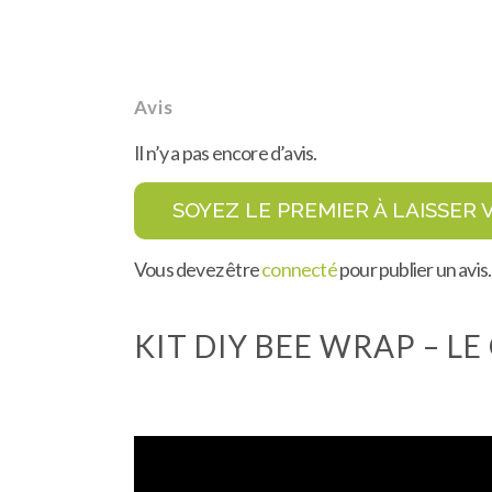
Avis
Il n’y a pas encore d’avis.
SOYEZ LE PREMIER À LAISSER V
Vous devez être
connecté
pour publier un avis.
KIT DIY BEE WRAP – L