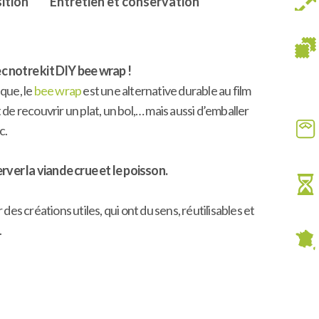
ition
Entretien et conservation
 notre kit DIY bee wrap !
ique, le
bee wrap
est une alternative durable au film
 de recouvrir un plat, un bol,… mais aussi d’emballer
c.
ver la viande crue et le poisson.
des créations utiles, qui ont du sens, réutilisables et
.