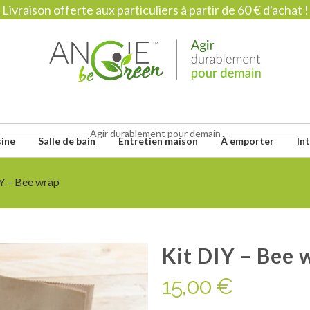
Livraison offerte aux particuliers à partir de 60 € d'achat !
Agir durablement pour demain
sine
Salle de bain
Entretien maison
À emporter
In
Y – Bee wrap
Kit DIY – Bee 
15,00
€