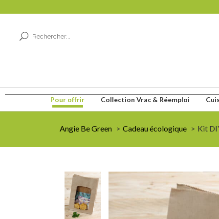
Pour offrir
Collection Vrac & Réemploi
Cui
Angie Be Green
Cadeau écologique
Kit DI