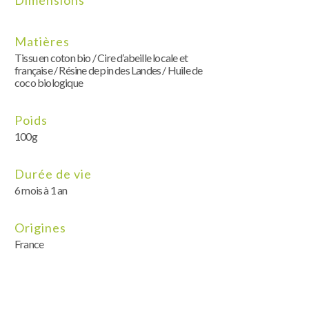
Dimensions
Matières
Tissu en coton bio / Cire d’abeille locale et
française / Résine de pin des Landes / Huile de
coco biologique
Poids
100g
Durée de vie
6 mois à 1 an
Origines
France