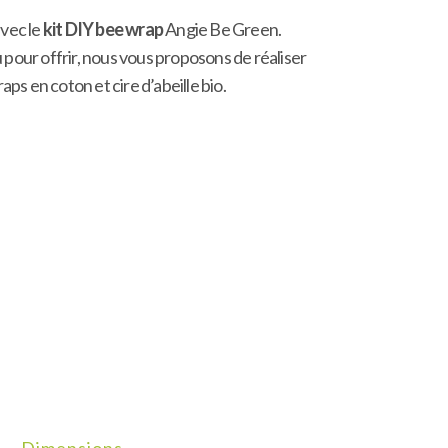
avec le
kit DIY bee wrap
Angie Be Green.
 pour offrir, nous vous proposons de réaliser
s en coton et cire d’abeille bio.