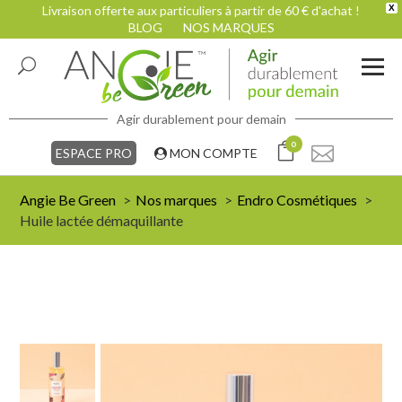
Livraison offerte aux particuliers à partir de 60 € d'achat !
X
BLOG
NOS MARQUES
Agir durablement pour demain
0
ESPACE PRO
MON COMPTE
Angie Be Green
Nos marques
Endro Cosmétiques
Huile lactée démaquillante