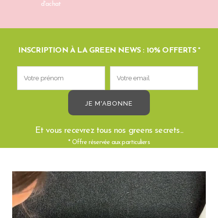
d'achat
INSCRIPTION À LA GREEN NEWS : 10% OFFERTS *
Et vous recevrez tous nos greens secrets...
* Offre réservée aux particuliers