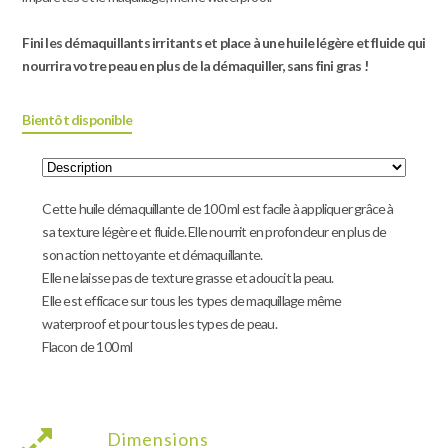
Fini les démaquillants irritants et place à une huile légère et fluide qui
nourrira votre peau en plus de la démaquiller, sans fini gras !
Bientôt disponible
Cette huile démaquillante de 100 ml est facile à appliquer grâce à
sa texture légère et fluide. Elle nourrit en profondeur en plus de
son action nettoyante et démaquillante.
Elle ne laisse pas de texture grasse et adoucit la peau.
Elle est efficace sur tous les types de maquillage même
waterproof et pour tous les types de peau.
Flacon de 100 ml
Dimensions