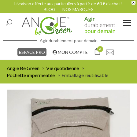
Livraison offerte aux particuliers à partir de 60 € d'achat !
X
BLOG
NOS MARQUES
Agir durablement pour demain
0
ESPACE PRO
MON COMPTE
Angie Be Green
Vie quotidienne
Pochette imperméable
Emballage réutilisable