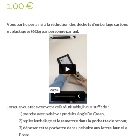
Noté
1
5.00
1,00
€
sur 5 basé
sur
notation
client
Vous participez ainsi à la réduction des déchets d’emballage cartons
et plastiques (60kg par personne par an).
Lorsque vous recevrez votre colis réutilisable, il vous suffit de :
1) prendre avec plaisir vos produits Angie Be Green,
2) replier l’emballage et
le remettre dans la pochette de retour,
3)
déposer cette pochette dans une boîte aux lettre Jaune
La
Poste