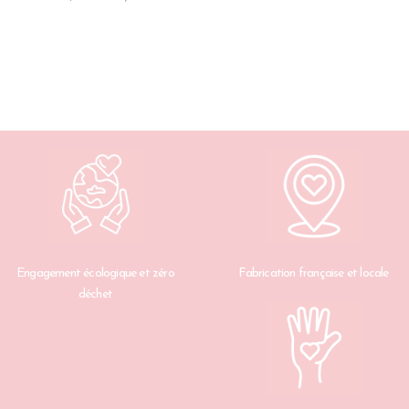
prix
prix
initial
actuel
était :
est :
10,00 €.
7,00 €.
Engagement écologique et zéro
Fabrication française et locale
déchet