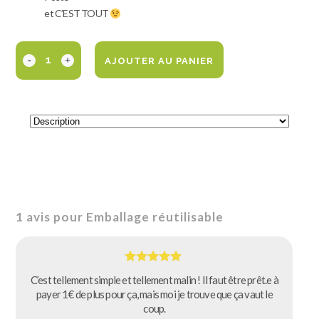
et C’EST TOUT
AJOUTER AU PANIER
1 avis pour
Emballage réutilisable
Note
5
sur
C’est tellement simple et tellement malin ! Il faut être prêt.e à
5
payer 1€ de plus pour ça, mais moi je trouve que ça vaut le
coup.