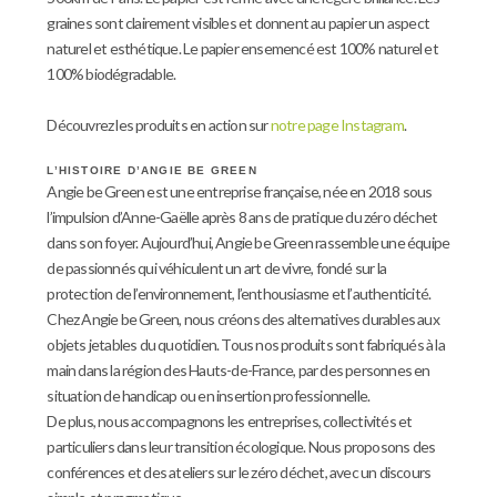
graines sont clairement visibles et donnent au papier un aspect
naturel et esthétique. Le papier ensemencé est 100% naturel et
100% biodégradable.
Découvrez les produits en action sur
notre page Instagram
.
L’HISTOIRE D’ANGIE BE GREEN
Angie be Green est une entreprise française, née en 2018 sous
l’impulsion d’Anne-Gaëlle après 8 ans de pratique du zéro déchet
dans son foyer. Aujourd’hui, Angie be Green rassemble une équipe
de passionnés qui véhiculent un art de vivre, fondé sur la
protection de l’environnement, l’enthousiasme et l’authenticité.
Chez Angie be Green, nous créons des alternatives durables aux
objets jetables du quotidien. Tous nos produits sont fabriqués à la
main dans la région des Hauts-de-France, par des personnes en
situation de handicap ou en insertion professionnelle.
De plus, nous accompagnons les entreprises, collectivités et
particuliers dans leur transition écologique. Nous proposons des
conférences et des ateliers sur le zéro déchet, avec un discours