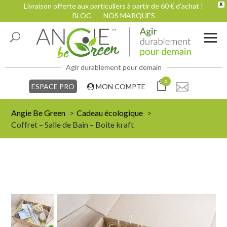
Livraison offerte aux particuliers à partir de 60 € d'achat !
X
BLOG
NOS MARQUES
Agir durablement pour demain
0
ESPACE PRO
MON COMPTE
Angie Be Green
Cadeau écologique
Coffret – Salle de Bain – Boite kraft