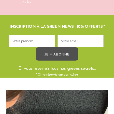
d'achat
INSCRIPTION À LA GREEN NEWS : 10% OFFERTS *
Et vous recevrez tous nos greens secrets...
* Offre réservée aux particuliers