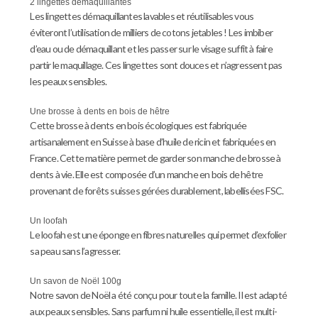
2 lingettes démaquillantes
Les lingettes démaquillantes lavables et réutilisables vous
éviteront l’utilisation de milliers de cotons jetables ! Les imbiber
d’eau ou de démaquillant et les passer sur le visage suffit à faire
partir le maquillage. Ces lingettes sont douces et n’agressent pas
les peaux sensibles.
Une brosse à dents en bois de hêtre
Cette brosse à dents en bois écologiques est fabriquée
artisanalement en Suisse à base d’huile de ricin et fabriquées en
France. Cette matière permet de garder son manche de brosse à
dents à vie. Elle est composée d’un manche en bois de hêtre
provenant de forêts suisses gérées durablement, labellisées FSC.
Un loofah
Le loofah est une éponge en fibres naturelles qui permet d’exfolier
sa peau sans l’agresser.
Un savon de Noël 100g
Notre savon de Noël a été conçu pour toute la famille. Il est adapté
aux peaux sensibles. Sans parfum ni huile essentielle, il est multi-