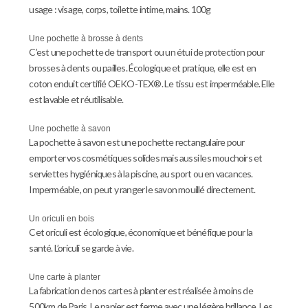
usage : visage, corps, toilette intime, mains. 100g
Une pochette à brosse à dents
C’est une pochette de transport ou un étui de protection pour
brosses à dents ou pailles. Écologique et pratique, elle est en
coton enduit certifié OEKO-TEX®. Le tissu est imperméable. Elle
est lavable et réutilisable.
Une pochette à savon
La pochette à savon est une pochette rectangulaire pour
emporter vos cosmétiques solides mais aussi les mouchoirs et
serviettes hygiéniques à la piscine, au sport ou en vacances.
Imperméable, on peut y ranger le savon mouillé directement.
Un oriculi en bois
Cet oriculi est écologique, économique et bénéfique pour la
santé. L’oriculi se garde à vie.
Une carte à planter
La fabrication de nos cartes à planter est réalisée à moins de
500km de Paris. Le papier est ferme avec une légère brillance. Les