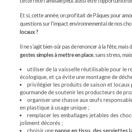
cette fête familiale peut aussi être l’opportunité
Et si, cette année, on profitait de Pâques pour am
questions sur l’impact environnemental de nos choi
locaux ?
Il ne s’agit bien-sûr pas de renoncer à la fête, mais 
gestes simples à mettre en place
, sans stress, mai
utiliser de la vaisselle réutilisable pour le
écologique, et ça évite une montagne de déchet
privilégier les produits de saison et locau
gourmande de soutenir les producteurs de prox
organiser une chasse aux œufs responsable
en plastique à usage unique ;
remplacer les emballages jetables des choco
joliment décorés ;
choisir une
nappe en tissu, des serviettes 