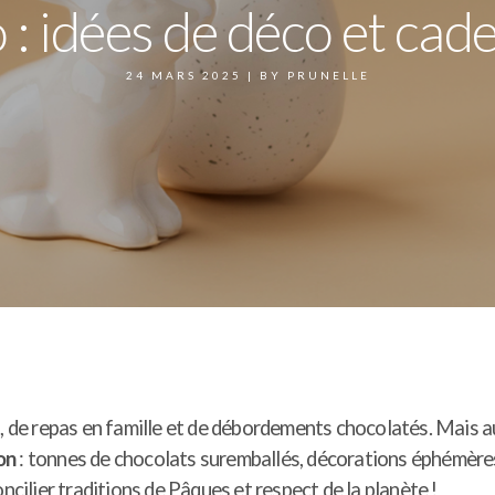
 : idées de déco et cad
24 MARS 2025
|
BY
PRUNELLE
e repas en famille et de débordements chocolatés. Mais au-d
on
: tonnes de chocolats suremballés, décorations éphémères 
ncilier traditions de Pâques et respect de la planète !