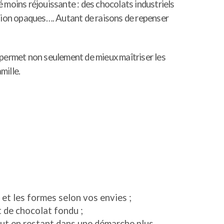
é moins réjouissante : des chocolats industriels
ction opaques…. Autant de raisons de repenser
permet non seulement de mieux maîtriser les
mille.
 et les formes selon vos envies ;
et de chocolat fondu ;
tout en restant dans une démarche plus