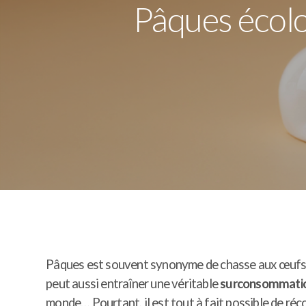
Pâques écolo
Pâques est souvent synonyme de chasse aux œufs, d
peut aussi entraîner une véritable
surconsommati
monde… Pourtant, il est tout à fait possible de réco