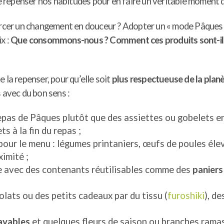
 de repenser nos habitudes pour en faire un véritable momen
orcer un changement en douceur ? Adopter un « mode Pâques é
x :
Que consommons-nous ? Comment ces produits sont-ils fab
de la repenser, pour qu’elle soit
plus respectueuse de la plan
s avec du bon sens :
 repas de Pâques plutôt que des assiettes ou gobelets en 
s à la fin du repas ;
x pour le menu : légumes printaniers, œufs de poules é
imité ;
 avec des contenants réutilisables comme des
paniers
lats ou des petits cadeaux par du tissu (
furoshiki
), d
lavables
et quelques fleurs de saison ou branches ramas