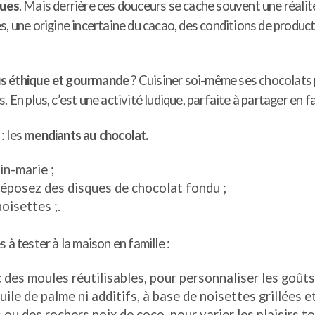
ques
. Mais derrière ces douceurs se cache souvent une réalit
s, une origine incertaine du cacao, des conditions de produ
lus éthique et gourmande
? Cuisiner soi-même ses chocolats 
s. En plus, c’est une activité ludique, parfaite à partager en fa
: les
mendiants au chocolat.
in-marie ;
déposez des disques de chocolat fondu ;
oisettes ;.
s à tester à la maison en famille :
 des moules réutilisables, pour personnaliser les goûts
huile de palme ni additifs, à base de noisettes grillées 
ou des rochers noix de coco, pour varier les plaisirs 