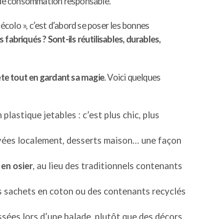
t de consommation responsable.
colo », c’est d’abord se poser les bonnes
riqués ? Sont-ils réutilisables, durables,
ète tout en gardant sa magie
. Voici quelques
plastique jetables : c’est plus chic, plus
levées localement, desserts maison… une façon
 en osier
, au lieu des traditionnels contenants
es sachets en coton ou des contenants recyclés
sées lors d’une balade, plutôt que des décors