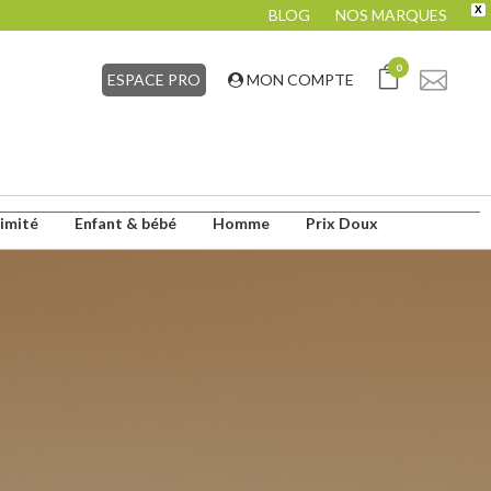
X
BLOG
NOS MARQUES
0
ESPACE PRO
MON COMPTE
timité
Enfant & bébé
Homme
Prix Doux