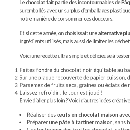
Le chocolat fait partie des incontournables de Pâ
suremballés avec un surplus d’emballages plastique
notre manière de consommer ces douceurs.
Et si cette année, on choisissait une
alternative p
ingrédients utilisés, mais aussi de limiter les déchet
Voici une recette ultra simple et délicieuse à tester 
Faites fondre du chocolat noir équitable au ba
Sur une plaque recouverte de papier cuisson, 
Parsemez de fruits secs, graines ou éclats de n
Laissez refroidir : le tour est joué !
Envie d’aller plus loin ? Voici d’autres idées créative
Réaliser des
œufs en chocolat maison
avec
Préparer une
pâte à tartiner maiso
n, sans 
Confectionner des truffes chocolat-dattes 