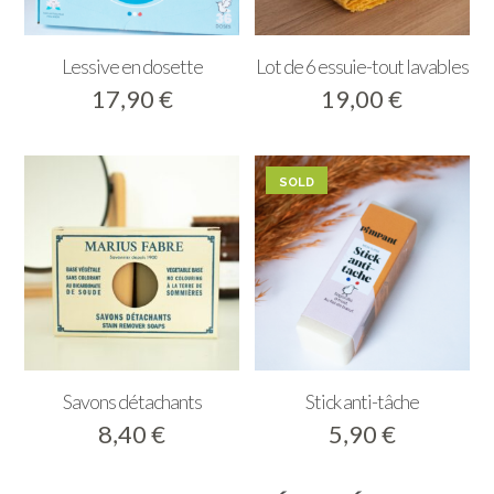
Lessive en dosette
Lot de 6 essuie-tout lavables
17,90
€
19,00
€
Savons détachants
Stick anti-tâche
8,40
€
5,90
€