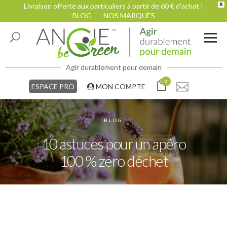
Livraison offerte aux particuliers à partir de 60 € d'achat !
X
BLOG
NOS MARQUES
Agir durablement pour demain
0
ESPACE PRO
MON COMPTE
BLOG
10 astuces pour un apéro
100 % zéro déchet