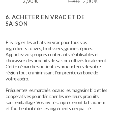
Le
Le
2,90
€
2,00
€
2,90
€
prix
prix
initial
actuel
6. ACHETER EN VRAC ET DE
était :
est :
SAISON
2,90 €.
2,00 €
Privilégiez les achats en vrac pour tous vos
ingrédients : olives, fruits secs, graines, épices.
Apportez vos propres contenants réutilisables et
choisissez des produits de saison cultivés localement.
Cette démarche soutient les producteurs de votre
région tout en minimisant l’empreinte carbone de
votre apéro.
Fréquentez les marchés locaux, les magasins bio et les
coopératives pour dénicher les meilleurs produits
sans emballage. Vos invités apprécieront la fraîcheur
et l’authenticité de ces ingrédients de qualité.