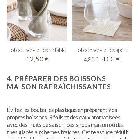
Lot de 2 serviettes de table
Lot de 6 serviettes apéro
Le
Le
12,50
€
4,00
€
4,80
€
prix
prix
initial
actuel
4. PRÉPARER DES BOISSONS
était :
est :
MAISON RAFRAÎCHISSANTES
4,80 €.
4,00 €
Évitez les bouteilles plastique en préparant vos
propres boissons. Réalisez des eaux aromatisées
avec des fruits de saison, des sirops maison ou des
thés glacés aux herbes fraîches. Cette astuce réduit